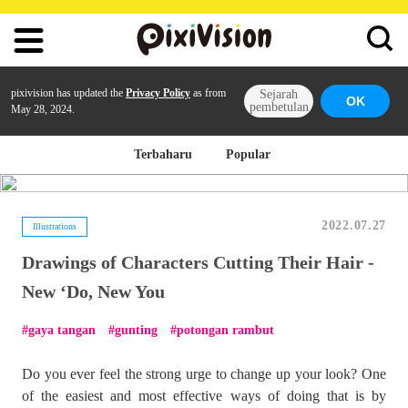
pixivision has updated the
Privacy Policy
as from
Sejarah
OK
pembetulan
May 28, 2024.
Terbaharu
Popular
2022.07.27
Illustrations
Drawings of Characters Cutting Their Hair -
New ‘Do, New You
gaya tangan
gunting
potongan rambut
Do you ever feel the strong urge to change up your look? One
of the easiest and most effective ways of doing that is by