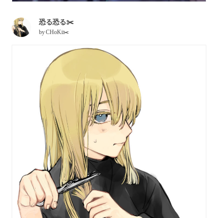
恐る恐る✂️
by
CHoKi✂️