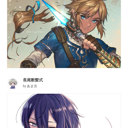
長尾断髪式
by
あま汰