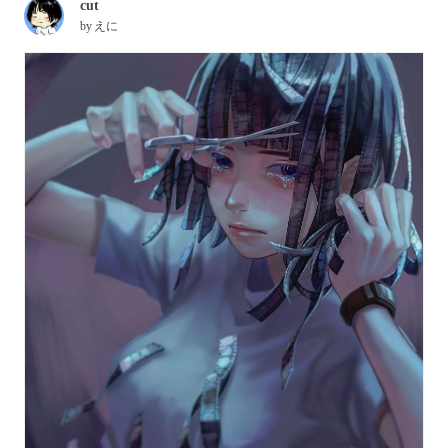
cut
by
えに