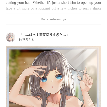
cutting your hair. Whether it’s just a short trim to open up your
face a bit more or a lopping off a few inches to really shake
things up, cutting your hair is a great way to give yourself a
Baca seterusnya
brand new look.
Mamimi Tanaka (from
THE iDOLM@STER: Shiny Colors
)
looks as though she’s going to great lengths to get her bangs in
「……はっ！前髪切りすぎた…」
order.
by
秋乃える
Have any of the illustrations below inspired you to try a new
‘do?