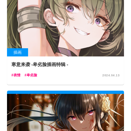
插画
寒意来袭 -卑劣脸插画特辑 -
表情
卑劣脸
2024.04.13