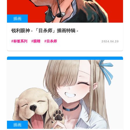
插画
锐利眼神 - 「目杀师」插画特辑 -
标签系列
眼睛
目杀师
2024.04.20
插画