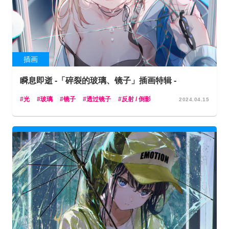
插画
瞬息即逝 -「碎裂的玻璃、镜子」插画特辑 -
光
玻璃
镜子
透过镜子
反射 / 倒影
2024.04.15