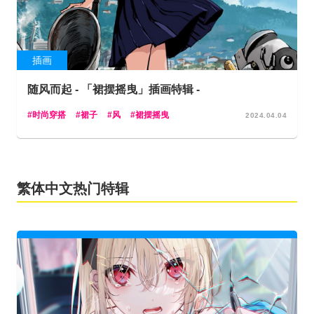
插画
随风而起 - 「裙摆摇曳」插画特辑 -
时尚穿搭
裙子
风
裙摆摇曳
2024.04.04
繁体中文热门特辑