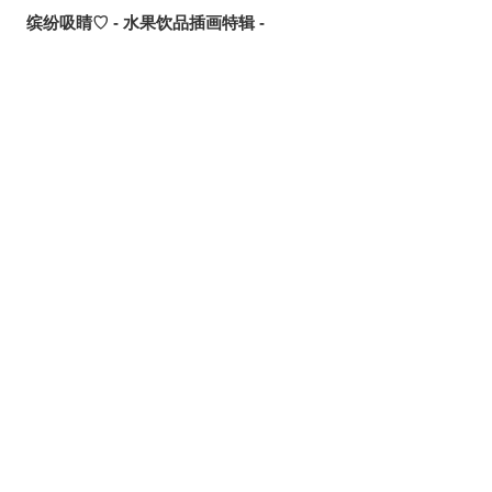
缤纷吸睛♡ - 水果饮品插画特辑 -
点缀唇边 - 美人痣插画特辑 -
欢乐时光 - 充满青春气息的插画特辑 -
每日好习惯！ - 刷牙插画特辑 -
随风摇曳 - 马尾辫插画特辑 -
划破夜空的光芒 - 流星插画特辑 -
氛围满点♡ - 夜间泳池插画特辑 -
想要夏日创作灵感？ 看看这篇吧！- 泳装、比基尼插画特辑
【大合辑】 -
发丝中的亮点 - 挑染插画特辑 -
冰凉消暑 - 冰棍插画特辑 -
梦幻同台！？ - 《吉伊卡哇》跨界合作同人作品特辑 -
夏日天空的主角 - 积雨云插画特辑 -