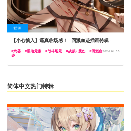
插画
【小心慎入】逼真临场感！ - 回溅血迹插画特辑 -
武器
黑暗元素
战斗场景
战损 / 受伤
回溅血
2024.04.05
迹
简体中文热门特辑