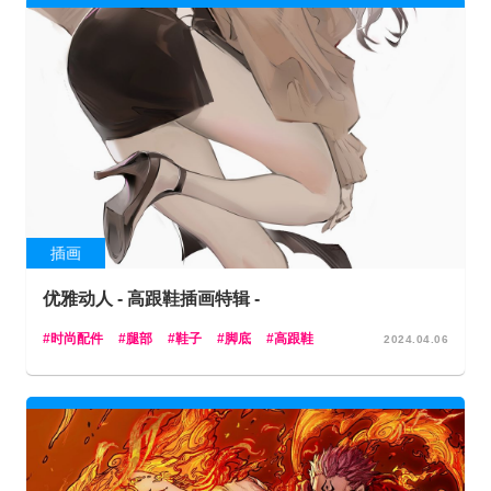
插画
优雅动人 - 高跟鞋插画特辑 -
时尚配件
腿部
鞋子
脚底
高跟鞋
2024.04.06