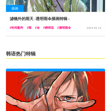
插画
滤镜外的雨天 -透明雨伞插画特辑 -
时尚配件
雨
伞
绣球花
透明雨伞
2024.04.12
韩语热门特辑