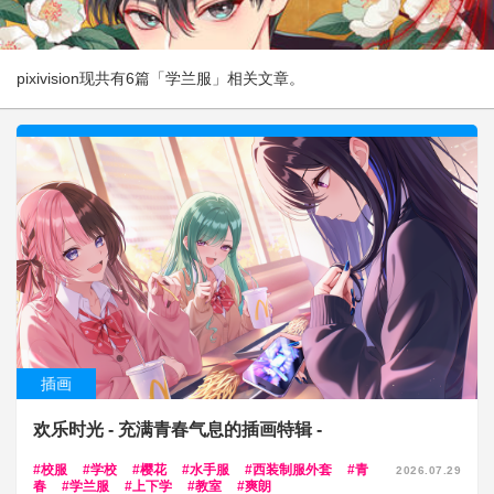
pixivision现共有6篇「学兰服」相关文章。
插画
欢乐时光 - 充满青春气息的插画特辑 -
校服
学校
樱花
水手服
西装制服外套
青
2026.07.29
春
学兰服
上下学
教室
爽朗