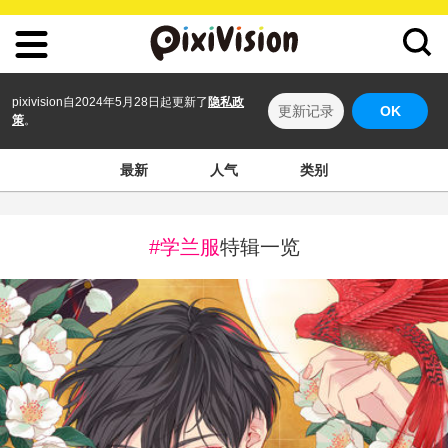
pixivision自2024年5月28日起更新了
隐私政
更新记录
OK
策
。
最新
人气
类别
#学兰服
特辑一览