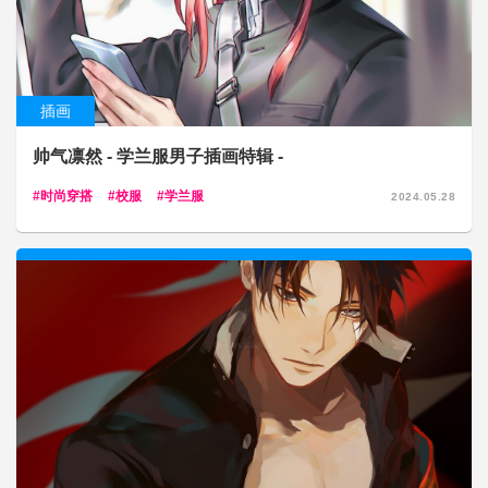
插画
帅气凛然 - 学兰服男子插画特辑 -
时尚穿搭
校服
学兰服
2024.05.28