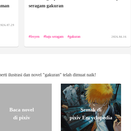
zaman
seragam gakuran
2026.07.29
fesyen
baju seragam
gakuran
2026.04.16
rti ilustrasi dan novel "gakuran" telah dimuat naik!
Baca novel
Semak di
di pixiv
pixiv Encyclopedia