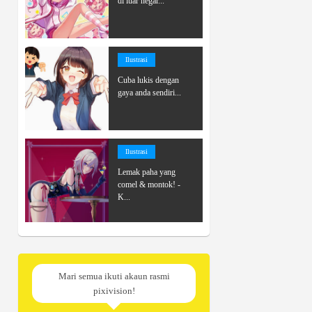
di luar negar...
Ilustrasi
Cuba lukis dengan
gaya anda sendiri...
Ilustrasi
Lemak paha yang
comel & montok! -
K...
Mari semua ikuti akaun rasmi
pixivision!