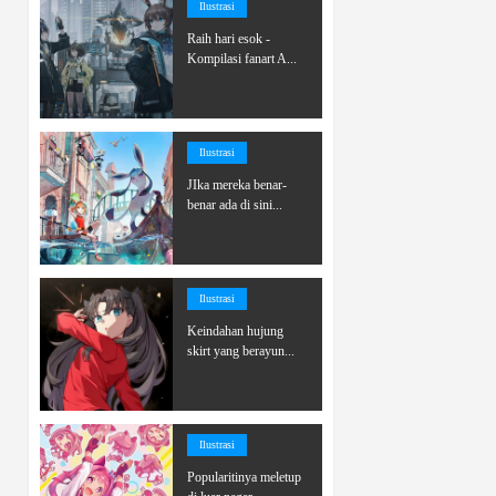
Ilustrasi
Raih hari esok -
Kompilasi fanart A...
Ilustrasi
JIka mereka benar-
benar ada di sini...
Ilustrasi
Keindahan hujung
skirt yang berayun...
Ilustrasi
Popularitinya meletup