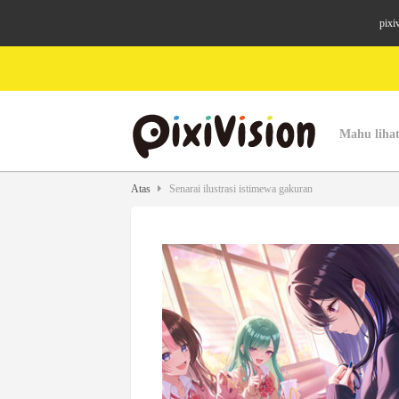
pixi
Mahu lihat
Atas
Senarai ilustrasi istimewa gakuran