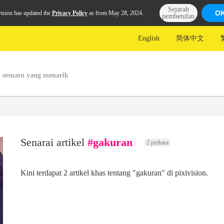
Sejarah
O
vision has updated the
Privacy Policy
as from May 28, 2024.
pembetulan
English
简体中文
 sesuatu yang menarik
Senarai artikel
#gakuran
2 perkara
Kini terdapat 2 artikel khas tentang "gakuran" di pixivision.