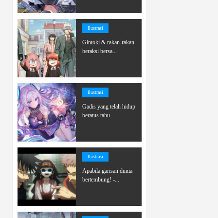
Ilustrasi
Gintoki & rakan-rakan
beraksi bersa...
Ilustrasi
Gadis yang telah hidup
beratus tahu...
Ilustrasi
Apabila garisan dunia
bertembung! -...