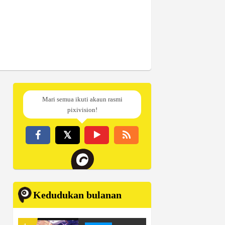
Mari semua ikuti akaun rasmi
pixivision!
Kedudukan bulanan