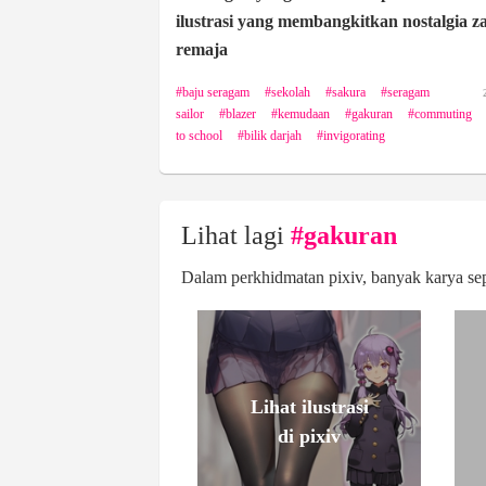
ilustrasi yang membangkitkan nostalgia 
remaja
baju seragam
sekolah
sakura
seragam
sailor
blazer
kemudaan
gakuran
commuting
to school
bilik darjah
invigorating
Lihat lagi
#gakuran
Dalam perkhidmatan pixiv, banyak karya sepe
Lihat ilustrasi
di pixiv