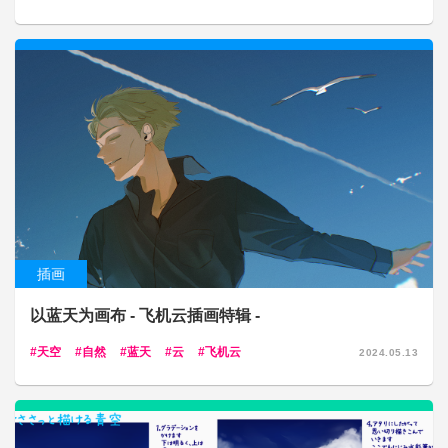
插画
以蓝天为画布 - 飞机云插画特辑 -
天空
自然
蓝天
云
飞机云
2024.05.13