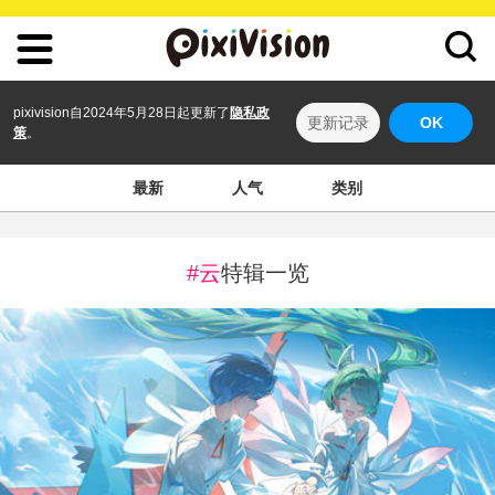
pixivision自2024年5月28日起更新了
隐私政
更新记录
OK
策
。
最新
人气
类别
#云
特辑一览