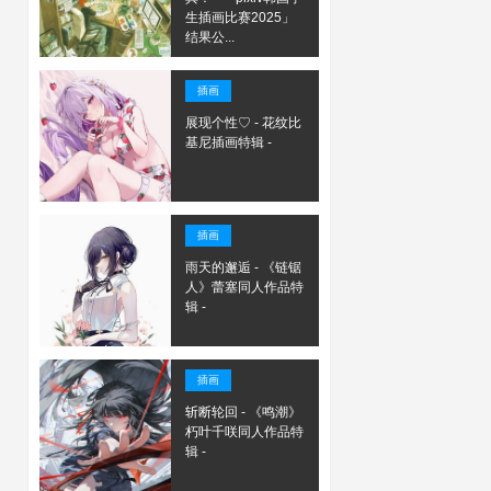
生插画比赛2025」
结果公...
插画
展现个性♡ - 花纹比
基尼插画特辑 -
插画
雨天的邂逅 - 《链锯
人》蕾塞同人作品特
辑 -
插画
斩断轮回 - 《鸣潮》
朽叶千咲同人作品特
辑 -