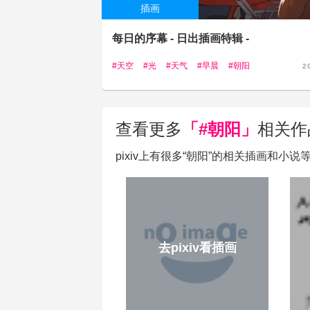
插画
每日的序幕 - 日出插画特辑 -
天空
光
天气
早晨
朝阳
2
查看更多
「#朝阳」
相关作
pixiv上有很多“朝阳”的相关插画和小
去pixiv看插画