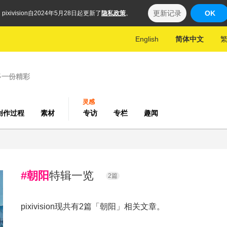
更新记录
OK
pixivision自2024年5月28日起更新了
隐私政策
。
English
简体中文
多一份精彩
灵感
创作过程
素材
专访
专栏
趣闻
#朝阳
特辑一览
2篇
pixivision现共有2篇「朝阳」相关文章。