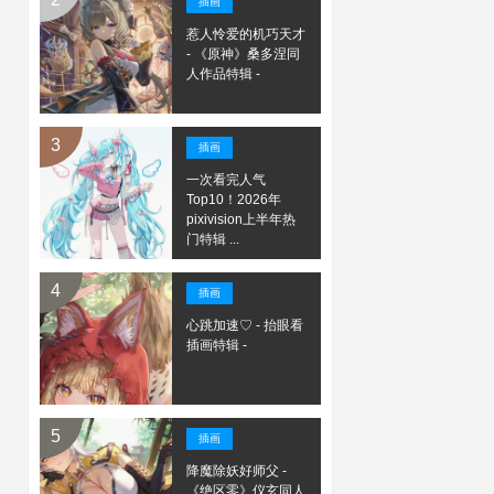
插画
惹人怜爱的机巧天才
- 《原神》桑多涅同
人作品特辑 -
插画
一次看完人气
Top10！2026年
pixivision上半年热
门特辑 ...
插画
心跳加速♡ - 抬眼看
插画特辑 -
插画
降魔除妖好师父 -
《绝区零》仪玄同人