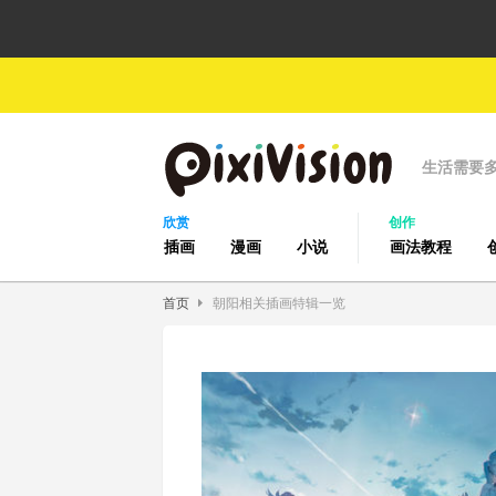
生活需要
欣赏
创作
插画
漫画
小说
画法教程
首页
朝阳相关插画特辑一览