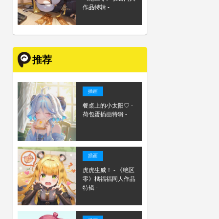
作品特辑 -
推荐
插画
餐桌上的小太阳♡ -
荷包蛋插画特辑 -
插画
虎虎生威！ - 《绝区
零》橘福福同人作品
特辑 -