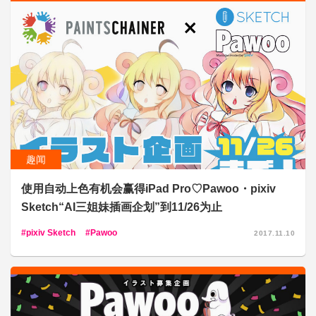
趣闻
使用自动上色有机会赢得iPad Pro♡Pawoo・pixiv
Sketch“AI三姐妹插画企划”到11/26为止
pixiv Sketch
Pawoo
2017.11.10