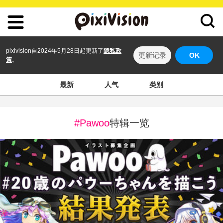
pixivision自2024年5月28日起更新了
隐私政
更新记录
OK
策
。
最新
人气
类别
#Pawoo
特辑一览