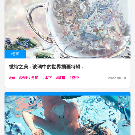
插画
微缩之美 - 玻璃中的世界插画特辑 -
光
构图 / 角度
水下
玻璃
杯中
2022.08.19