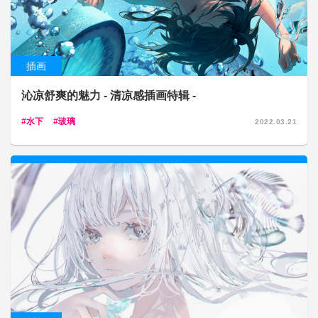
插画
沁凉舒爽的魅力 - 清凉感插画特辑 -
水下
玻璃
2022.03.21