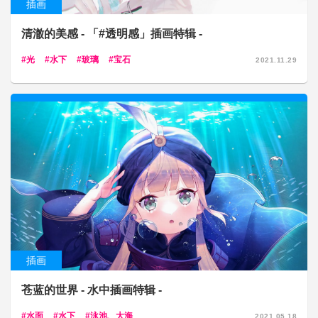
插画
清澈的美感 - 「#透明感」插画特辑 -
光
水下
玻璃
宝石
2021.11.29
插画
苍蓝的世界 - 水中插画特辑 -
水面
水下
泳池、大海
2021.05.18