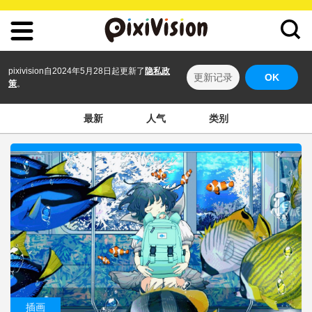
pixivision自2024年5月28日起更新了
隐私政
更新记录
OK
策
。
最新
人气
类别
插画