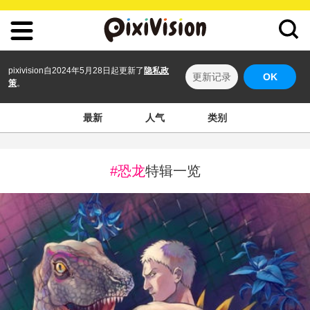
pixivision自2024年5月28日起更新了
隐私政
更新记录
OK
策
。
最新
人气
类别
#恐龙
特辑一览