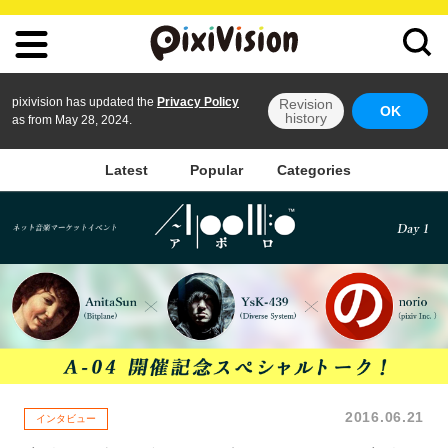
pixivision has updated the
Privacy Policy
Revision
OK
history
as from May 28, 2024.
Latest
Popular
Categories
2016.06.21
インタビュー