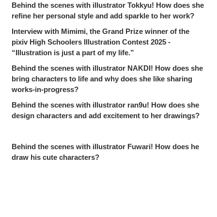
Behind the scenes with illustrator Tokkyu! How does she
refine her personal style and add sparkle to her work?
Interview with Mimimi, the Grand Prize winner of the
pixiv High Schoolers Illustration Contest 2025 -
“Illustration is just a part of my life.”
Behind the scenes with illustrator NAKDI! How does she
bring characters to life and why does she like sharing
works-in-progress?
Behind the scenes with illustrator ran9u! How does she
design characters and add excitement to her drawings?
Behind the scenes with illustrator Fuwari! How does he
draw his cute characters?
Why do 3D fashion designers venture into the world of
3D character models? - An interview with Ultimate Yui
Behind the scenes with illustrator SAYA! How does she
bring her captivating original characters to life?
Share
Post
Send via LINE