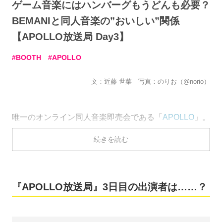
ゲーム音楽にはハンバーグもうどんも必要？
BEMANIと同人音楽の”おいしい”関係
【APOLLO放送局 Day3】
BOOTH
APOLLO
文：近藤 世菜 写真：のりお（@norio）
唯一のオンライン同人音楽即売会である「
APOLLO
」。
2016年6月17日（金）〜19日（日）に行われた第4回目
続きを読む
の開催では、イベント期間中に特別番組『APOLLO放送
局』の生配信を実施しました。
最終日の6月19日（日）は、株式会社コナミデジタルエ
『APOLLO放送局』3日目の出演者は……？
ンタテインメント宣伝部の田中さん、BEMANIアーティ
ストのTAGさん・Codyさんをお招きし、BEMANIシリ
ーズと同人音楽の関係性について語り合っていただきま