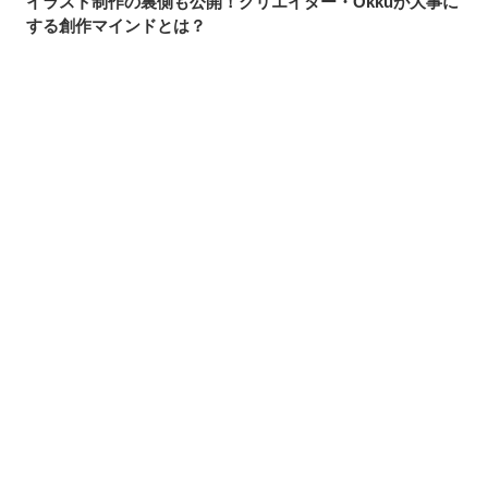
イラスト制作の裏側も公開！クリエイター・Okkuが大事に
する創作マインドとは？
コミケと歩んで50年！全ページ箔押しに刺しゅう加工…同
人誌印刷「しまや出版」の超装丁に迫る
イラストの制作過程も公開！イラストレーター・カノが
「魅力的なコンセプト」を生み出すためにやっていること
シェアする
投稿する
LINEで送る
イラスト制作の裏側を解説！イラストレーター・ふわりが
明かす「かわいさ」を引き出す方法
3D衣装トップクリエイターが3Dアバター制作に挑んだ理由
とは？アルティメットゆいインタビュー
イラストの貴重な制作工程も！魅力的なオリジナルキャラ
クターを生み出すイラストレーター・SAYAのこだわり
ビートまりおに聞く。東方Projectの同人音楽活動とイラス
トとの関わり方
「ひとりではできない大チャレンジを！」人気イラストレ
ーター・rurudoが渋谷の一等地でPOP UP SHOP開催に踏
み切った理由