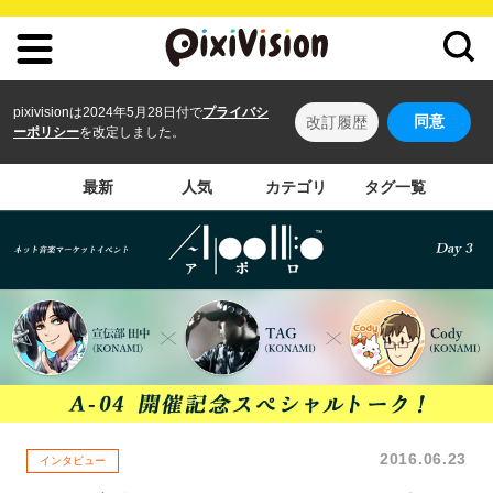
pixivisionは2024年5月28日付で
プライバシ
同意
改訂履歴
ーポリシー
を改定しました。
最新
人気
カテゴリ
タグ一覧
2016.06.23
インタビュー