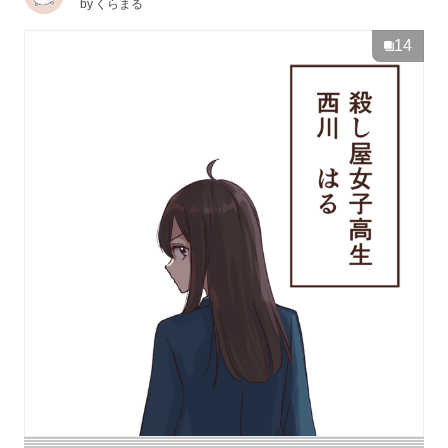
by
くらまる
14