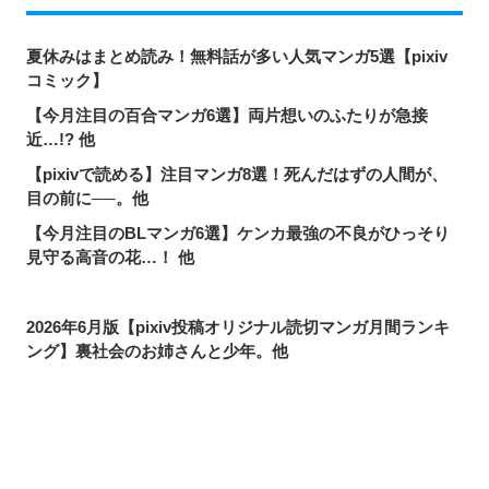
夏休みはまとめ読み！無料話が多い人気マンガ5選【pixiv
コミック】
【今月注目の百合マンガ6選】両片想いのふたりが急接
近…!? 他
【pixivで読める】注目マンガ8選！死んだはずの人間が、
目の前に──。他
【今月注目のBLマンガ6選】ケンカ最強の不良がひっそり
見守る高音の花…！ 他
2026年6月版【pixiv投稿オリジナル読切マンガ月間ランキ
ング】裏社会のお姉さんと少年。他
お飾りの婚約者のはずが、前世で私たちは出会ってい
た…？【pixivコミック月間ランキング】6月版
名前変更は当然！ニッチな需要も満たせる「単語変換機
能」って？
シェアする
投稿する
LINEで送る