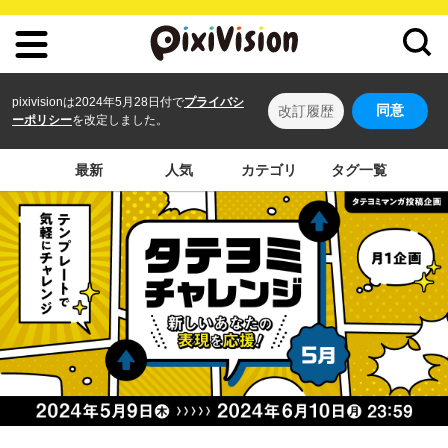
pixivisionは2024年5月28日付で
プライバシ
同意
改訂履歴
ーポリシー
を改定しました。
最新
人気
カテゴリ
タグ一覧