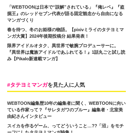
「WEBTOONは日本で“誤解”されている」『俺レベ』『盗
掘王』のレッドセブン代表が語る固定観念から自由になる
マンガづくり
春を待つ、冬のお姫様の物語。【pixivミライのタテヨミマ
ンガ大賞】2024年後期投稿分 結果発表！
限界アイドルオタク、異世界で敏腕プロデューサーに。
『異世界は魔族アイドルであふれてる！』1話丸ごと試し読
み【Pikalo新連載マンガ】
タテヨミマンガ
を見た人に人気
WEBTOON編集歴10年の編集者に聞く、WEBTOONに向い
ている作家って？『サレタガワのブルー』編集者・北室美
由紀さんインタビュー
スイカを作るゲーム、ってどういうこと…??「沼」をモチ
ーフにしたタテヨミマンガ特集！