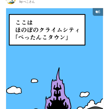
by
ぺこさん
6