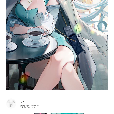
いー
by
はむねずこ