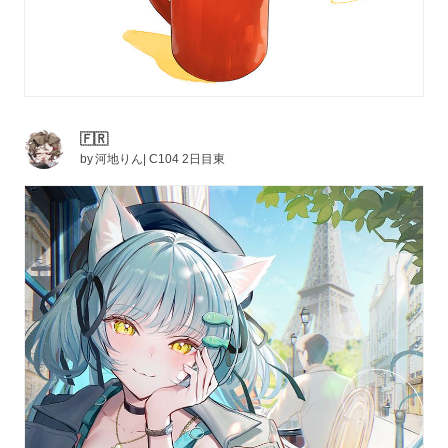
🇫🇷
by
河地りん| C104 2日目東