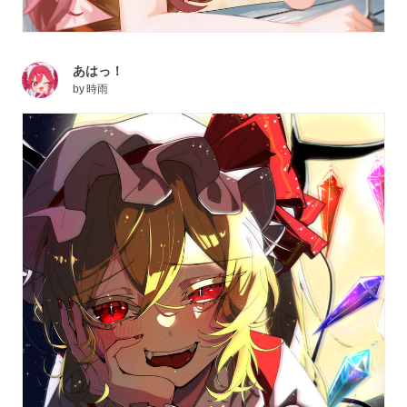
あはっ！
by
時雨