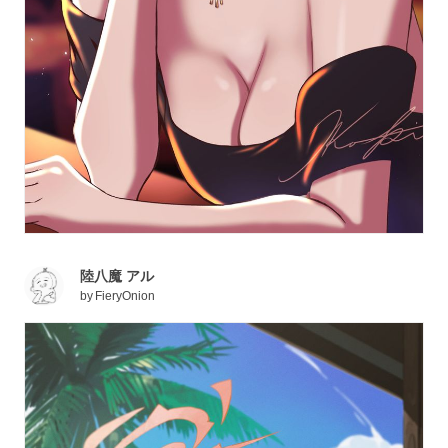
陸八魔 アル
by
FieryOnion