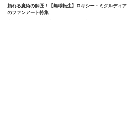
頼れる魔術の師匠！【無職転生】ロキシー・ミグルディア
のファンアート特集
心ほどける笑顔。「守りたい、この笑顔」のイラスト特集
求めるのか、逃れるのか。無数の手を描いたイラスト特集
この夏一番読まれた記事は？2026年7月・pixivision人気記
シェアする
投稿する
LINEで送る
事
涼やかに泳ぐ。金魚のイラスト特集
カラフルで映える♡ トロピカルドリンクのイラスト特集
口元の個性。艶ぼくろのイラスト特集
いつかの思い出。青春を感じるイラスト特集
毎日磨こう！ 歯磨きのイラスト特集
風にたなびく。ポニーテールを描いたイラスト特集
きらりと閃く。流れ星のイラスト特集
ムーディに映える♡ナイトプールのイラスト特集