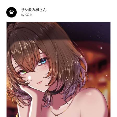
サシ飲み楓さん
by
KO-KI