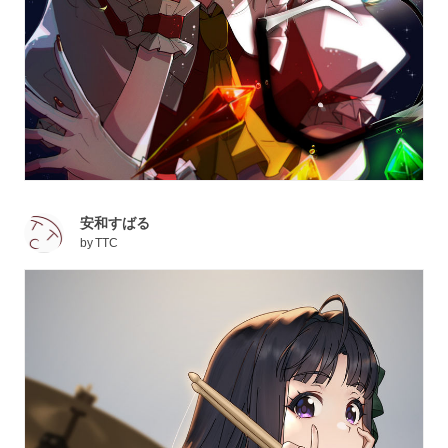
安和すばる
by
TTC