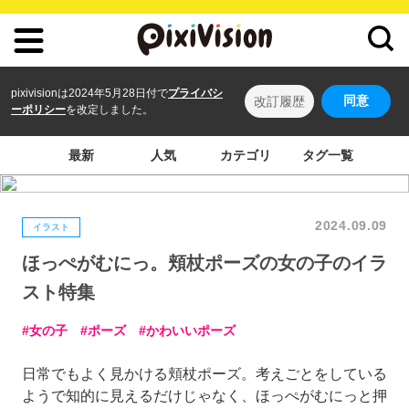
pixivisionは2024年5月28日付で
プライバシ
同意
改訂履歴
ーポリシー
を改定しました。
最新
人気
カテゴリ
タグ一覧
2024.09.09
イラスト
ほっぺがむにっ。頬杖ポーズの女の子のイラ
スト特集
女の子
ポーズ
かわいいポーズ
日常でもよく見かける頬杖ポーズ。考えごとをしている
ようで知的に見えるだけじゃなく、ほっぺがむにっと押