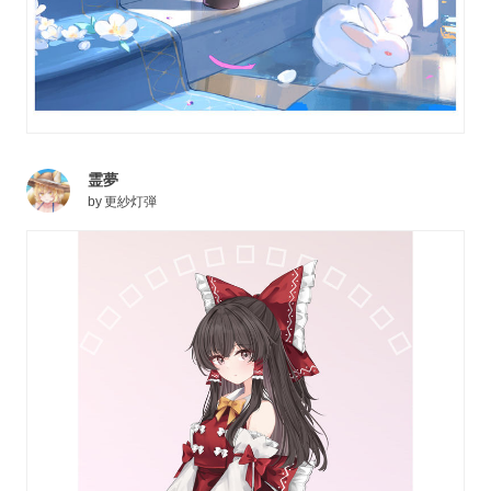
霊夢
by
更紗灯弾