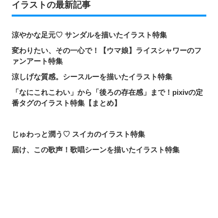
イラストの最新記事
涼やかな足元♡ サンダルを描いたイラスト特集
変わりたい、その一心で！【ウマ娘】ライスシャワーのフ
ァンアート特集
涼しげな質感。シースルーを描いたイラスト特集
「なにこれこわい」から「後ろの存在感」まで！pixivの定
番タグのイラスト特集【まとめ】
じゅわっと潤う♡ スイカのイラスト特集
届け、この歌声！歌唱シーンを描いたイラスト特集
頼れる魔術の師匠！【無職転生】ロキシー・ミグルディア
のファンアート特集
心ほどける笑顔。「守りたい、この笑顔」のイラスト特集
シェアする
投稿する
LINEで送る
求めるのか、逃れるのか。無数の手を描いたイラスト特集