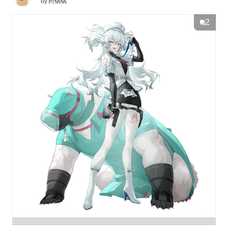
by
药锅锅
2