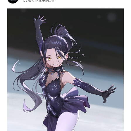
by
狄拉克海里的X鱼