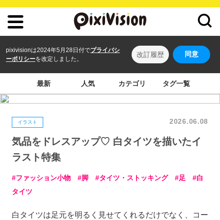
pixivisionは2024年5月28日付で
プライバシ
同意
改訂履歴
ーポリシー
を改定しました。
最新
人気
カテゴリ
タグ一覧
2026.06.08
イラスト
気品をドレスアップ♡ 白タイツを描いたイ
ラスト特集
ファッション小物
脚
タイツ・ストッキング
足
白
タイツ
白タイツは足元を明るく見せてくれるだけでなく、コー