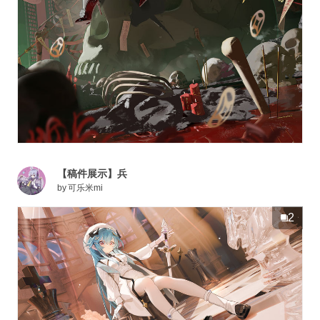
【稿件展示】兵
by
可乐米mi
2