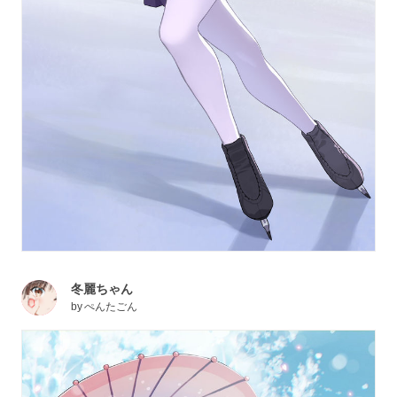
冬麗ちゃん
by
ぺんたごん