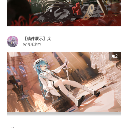
【稿件展示】兵
by
可乐米mi
2