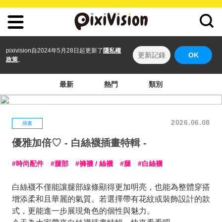
pixivision自2024年5月28日起更新了
隱私權
更新記錄
OK
政策
。
最新
熱門
類別
2026.06.08
插畫
優雅加倍♡ - 白絲襪插畫特輯 -
時尚配件
腿部
褲襪 / 絲襪
腿
白絲襪
白絲襪不僅能讓腿部線條顯得更加明亮，也能為整體穿搭
增添柔和且華麗的氣質。若選擇帶有花紋或裝飾設計的款
式，更能進一步展現角色的個性與魅力。