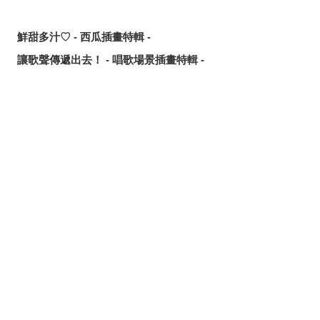
鮮甜多汁♡ - 西瓜插畫特輯 -
讓歌聲傳遞出去！ - 唱歌場景插畫特輯 -
可靠的魔術師父！ - 《無職轉生》洛琪希·米格路迪亞同人作
品特輯 -
令人卸下心防的表情 - 「想要守護這個笑容」插畫特輯 -
分享
發佈
分享至LINE
追尋或是逃離？ - 無數的手插畫特輯 -
這個夏天最受歡迎的是？ - 2026年7月pixivision熱門特輯 -
悠然悠游 - 金魚插畫特輯 -
繽紛吸睛♡ - 熱帶水果飲品插畫特輯 -
點綴唇邊 - 美人痣插畫特輯 -
那些年的回憶 - 充滿青春氣息的插畫特輯 -
每天都要認真刷！ - 刷牙插畫特輯 -