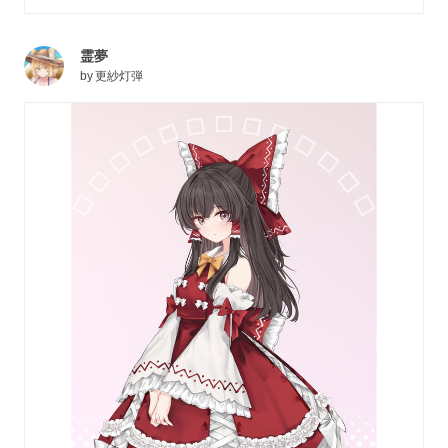
霊夢
by
更紗灯弾