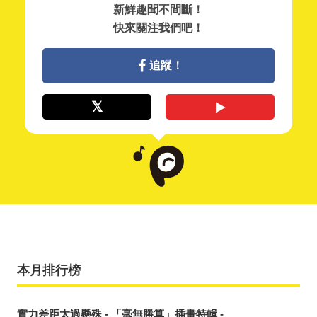
新鮮趣聞不間斷！
快來關注我們吧！
追蹤！
本月排行榜
實力差距太過懸殊 - 「毫無勝算」插畫特輯 -