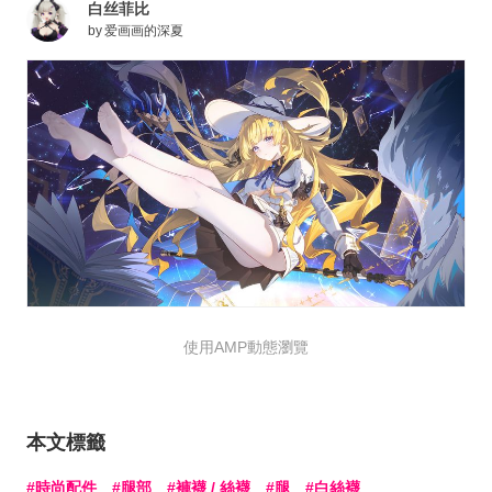
白丝菲比
by
爱画画的深夏
使用AMP動態瀏覽
本文標籤
時尚配件
腿部
褲襪 / 絲襪
腿
白絲襪