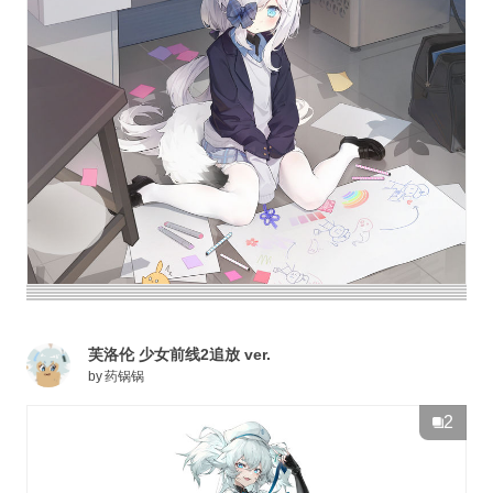
芙洛伦 少女前线2追放 ver.
by
药锅锅
2