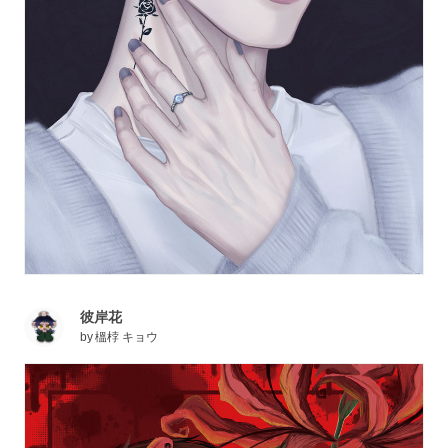
彼岸花
by
榲桲 キョウ