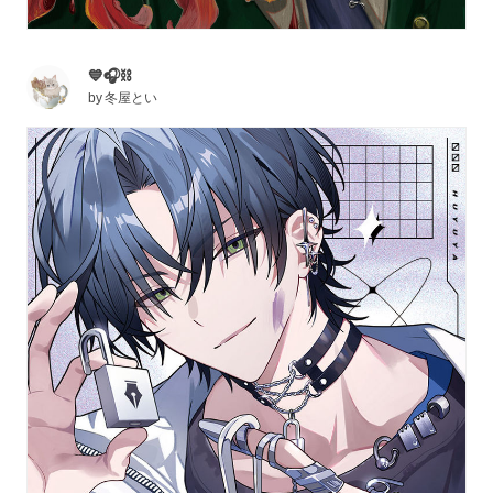
💙🎧⛓️
by
冬屋とい