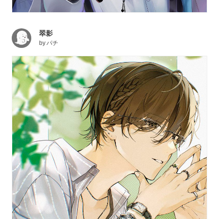
翠影
by
パチ