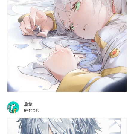
葛葉
by
むつじ