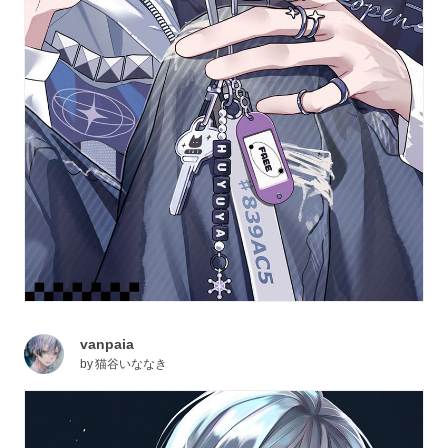
vanpaia
by
猫谷いななき