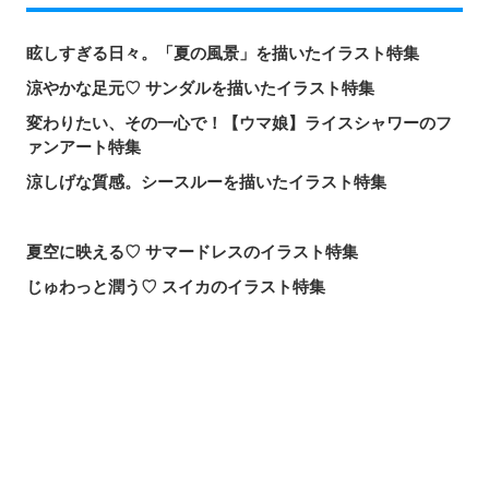
眩しすぎる日々。「夏の風景」を描いたイラスト特集
涼やかな足元♡ サンダルを描いたイラスト特集
変わりたい、その一心で！【ウマ娘】ライスシャワーのフ
ァンアート特集
涼しげな質感。シースルーを描いたイラスト特集
夏空に映える♡ サマードレスのイラスト特集
じゅわっと潤う♡ スイカのイラスト特集
届け、この歌声！歌唱シーンを描いたイラスト特集
頼れる魔術の師匠！【無職転生】ロキシー・ミグルディア
のファンアート特集
シェアする
投稿する
LINEで送る
心ほどける笑顔。「守りたい、この笑顔」のイラスト特集
求めるのか、逃れるのか。無数の手を描いたイラスト特集
この夏一番読まれた記事は？2026年7月・pixivision人気記