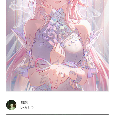
無題
by
ゐむで