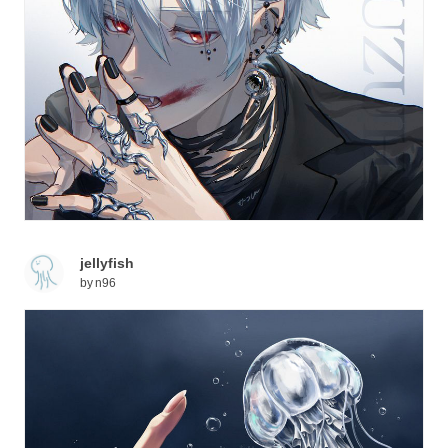
jellyfish
by
n96