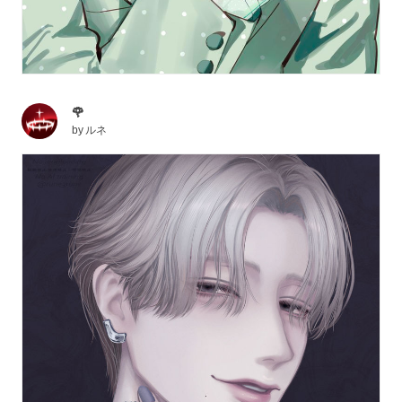
🌹
by
ルネ