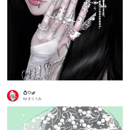
💍🤍🌿
by
きりうみ