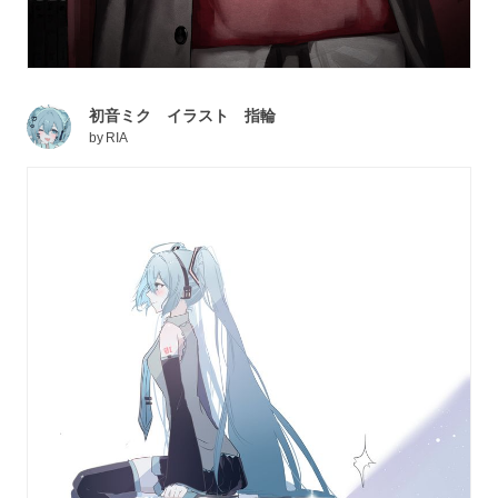
初音ミク イラスト 指輪
by
RIA