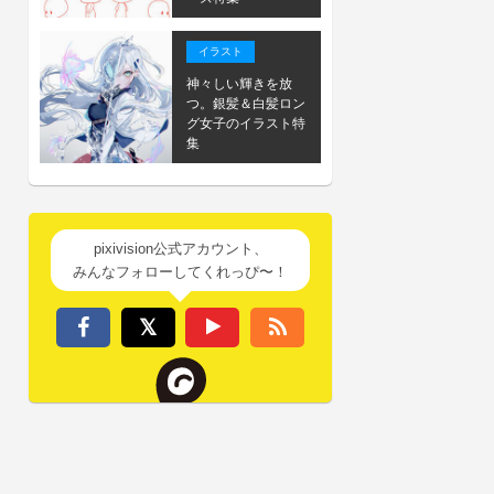
イラスト
神々しい輝きを放
つ。銀髪＆白髪ロン
グ女子のイラスト特
集
pixivision公式アカウント、
みんなフォローしてくれっぴ〜！