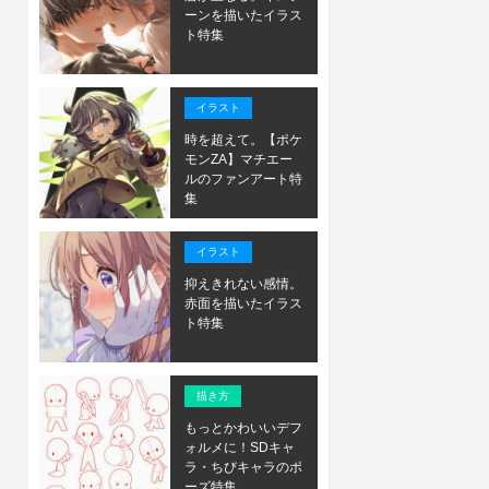
ーンを描いたイラス
ト特集
イラスト
時を超えて。【ポケ
モンZA】マチエー
ルのファンアート特
集
イラスト
抑えきれない感情。
赤面を描いたイラス
ト特集
描き方
もっとかわいいデフ
ォルメに！SDキャ
ラ・ちびキャラのポ
ーズ特集