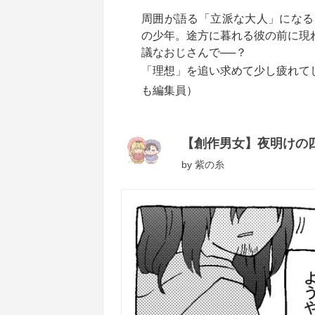
周囲が語る「立派な大人」になる
の少年。途方に暮れる彼の前に現
議なおじさんで──？
「理想」を追い求めて少し疲れて
も編集員）
【創作男女】夜明けの
by
紫の糸