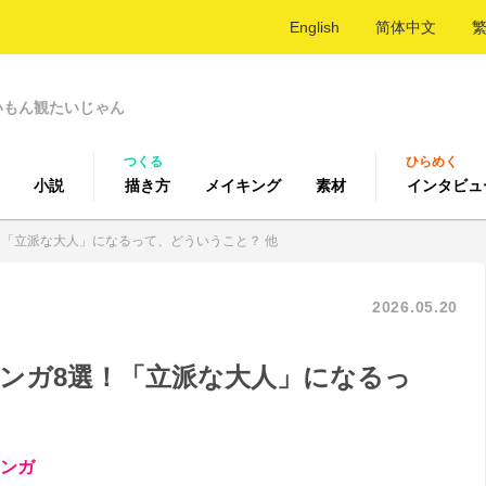
English
简体中文
いもん観たいじゃん
つくる
ひらめく
小説
描き方
メイキング
素材
インタビュ
選！「立派な大人」になるって、どういうこと？ 他
2026.05.20
目マンガ8選！「立派な大人」になるっ
マンガ