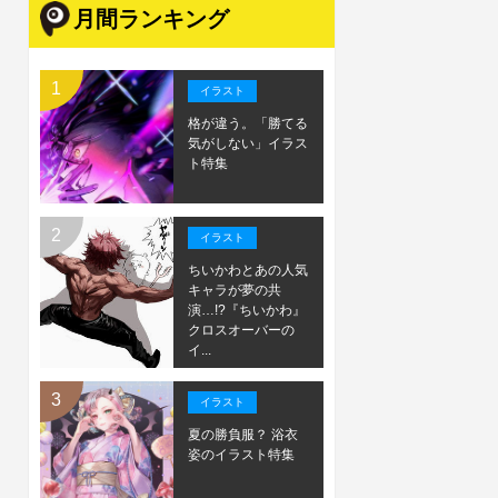
月間ランキング
イラスト
格が違う。「勝てる
気がしない」イラス
ト特集
イラスト
ちいかわとあの人気
キャラが夢の共
演…!?『ちいかわ』
クロスオーバーの
イ...
イラスト
夏の勝負服？ 浴衣
姿のイラスト特集