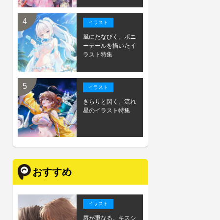
イラスト
風にたなびく。ポニ
ーテールを描いたイ
ラスト特集
イラスト
きらりと閃く。流れ
星のイラスト特集
おすすめ
イラスト
唇が重なる。キスシ