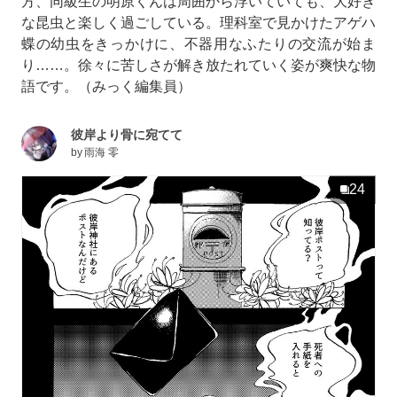
方、同級生の明原くんは周囲から浮いていても、大好き
な昆虫と楽しく過ごしている。理科室で見かけたアゲハ
蝶の幼虫をきっかけに、不器用なふたりの交流が始ま
り……。徐々に苦しさが解き放たれていく姿が爽快な物
語です。（みっく編集員）
彼岸より骨に宛てて
by
雨海 零
24