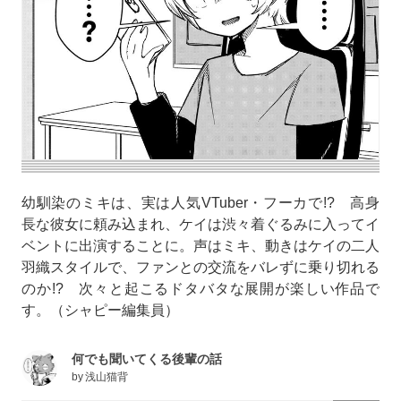
幼馴染のミキは、実は人気VTuber・フーカで!? 高身
長な彼女に頼み込まれ、ケイは渋々着ぐるみに入ってイ
ベントに出演することに。声はミキ、動きはケイの二人
羽織スタイルで、ファンとの交流をバレずに乗り切れる
のか!? 次々と起こるドタバタな展開が楽しい作品で
す。（シャピー編集員）
何でも聞いてくる後輩の話
by
浅山猫背