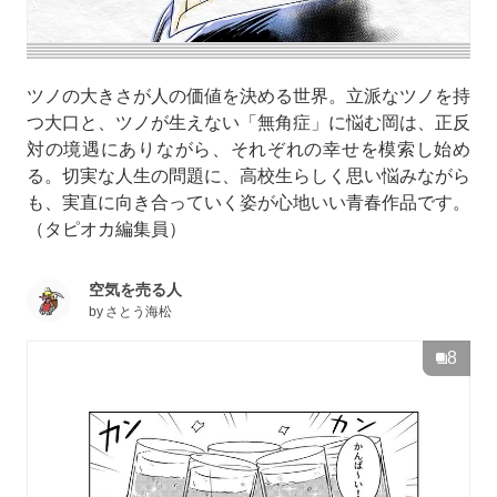
ツノの大きさが人の価値を決める世界。立派なツノを持
つ大口と、ツノが生えない「無角症」に悩む岡は、正反
対の境遇にありながら、それぞれの幸せを模索し始め
る。切実な人生の問題に、高校生らしく思い悩みながら
も、実直に向き合っていく姿が心地いい青春作品です。
（タピオカ編集員）
空気を売る人
by
さとう海松
8