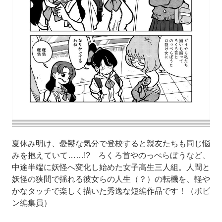
夏休み明け、憂鬱な気分で登校すると親友たちも同じ悩
みを抱えていて……!? ろくろ首やのっぺらぼうなど、
中途半端に妖怪へ変化し始めた女子高生三人組。人間と
妖怪の狭間で揺れる彼女らの人生（？）の転機を、軽や
かなタッチで楽しく描いた秀逸な短編作品です！（ボビ
ン編集員）