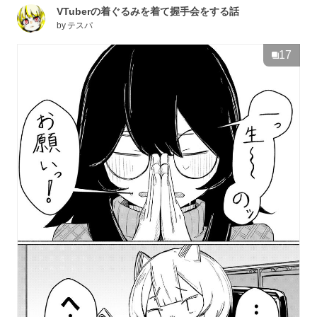
VTuberの着ぐるみを着て握手会をする話
by
テスパ
17