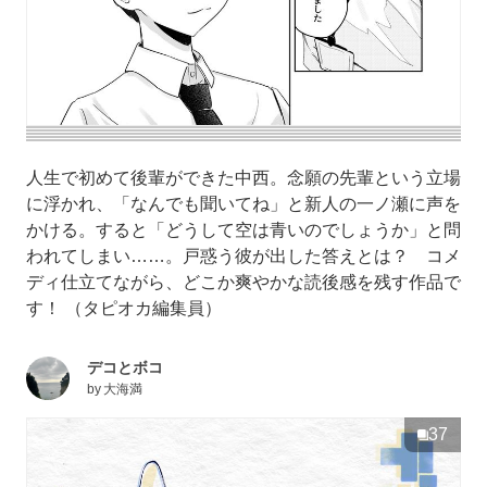
人生で初めて後輩ができた中西。念願の先輩という立場
に浮かれ、「なんでも聞いてね」と新人の一ノ瀬に声を
かける。すると「どうして空は青いのでしょうか」と問
われてしまい……。戸惑う彼が出した答えとは？ コメ
ディ仕立てながら、どこか爽やかな読後感を残す作品で
す！ （タピオカ編集員）
デコとボコ
by
大海満
37