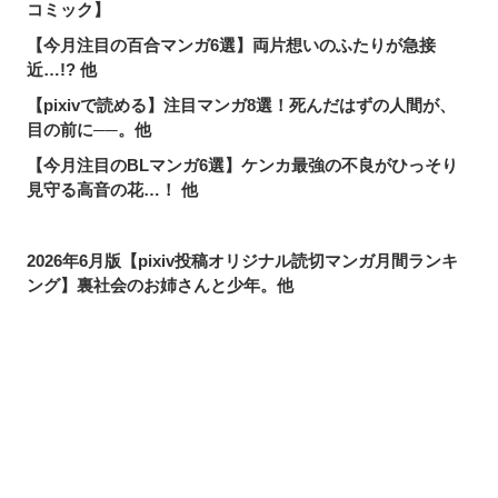
コミック】
【今月注目の百合マンガ6選】両片想いのふたりが急接
近…!? 他
【pixivで読める】注目マンガ8選！死んだはずの人間が、
目の前に──。他
【今月注目のBLマンガ6選】ケンカ最強の不良がひっそり
見守る高音の花…！ 他
2026年6月版【pixiv投稿オリジナル読切マンガ月間ランキ
ング】裏社会のお姉さんと少年。他
お飾りの婚約者のはずが、前世で私たちは出会ってい
た…？【pixivコミック月間ランキング】6月版
名前変更は当然！ニッチな需要も満たせる「単語変換機
能」って？
シェアする
投稿する
LINEで送る
pixivで読める！「次にくるマンガ大賞2026」ノミネート作
品特集