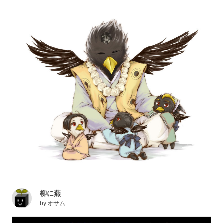
柳に燕
by
オサム