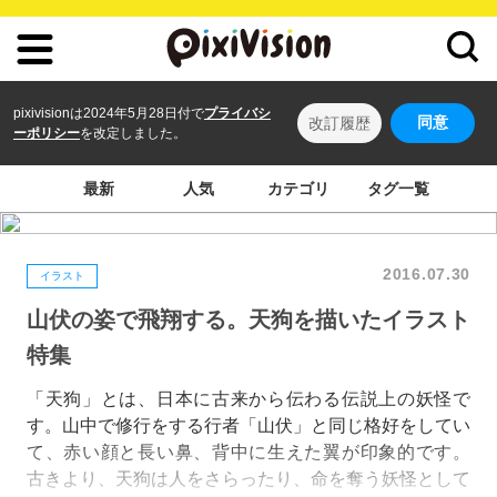
pixivisionは2024年5月28日付で
プライバシ
同意
改訂履歴
ーポリシー
を改定しました。
最新
人気
カテゴリ
タグ一覧
2016.07.30
イラスト
山伏の姿で飛翔する。天狗を描いたイラスト
特集
「天狗」とは、日本に古来から伝わる伝説上の妖怪で
す。山中で修行をする行者「山伏」と同じ格好をしてい
て、赤い顔と長い鼻、背中に生えた翼が印象的です。
古きより、天狗は人をさらったり、命を奪う妖怪として