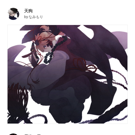
天狗
by
なみもり