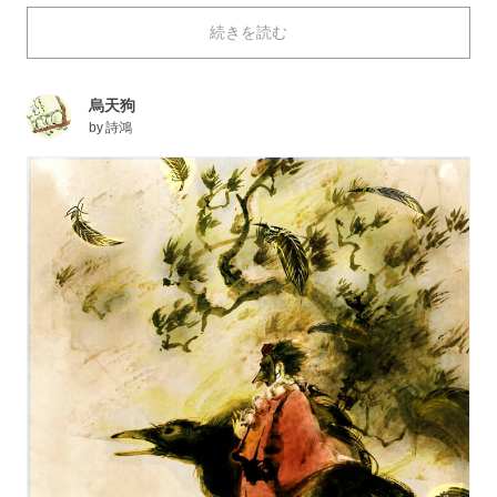
とても恐れられてきました。しかし、世の中が平和にな
続きを読む
り人々が最も恐れるものが火事となった江戸時代より、
羽団扇（はうちわ）で火を自由に操れる天狗を火事を防
ぐ神様として祀るようになったそうです。 今回は、妖
烏天狗
怪と神様の中間的存在「鬼神（きしん）」である天狗を
by
詩鴻
モチーフとしたイラストを特集しました！どうぞご覧く
ださい。