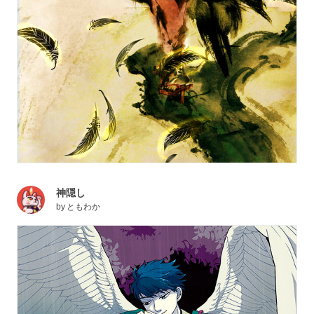
神隠し
by
ともわか