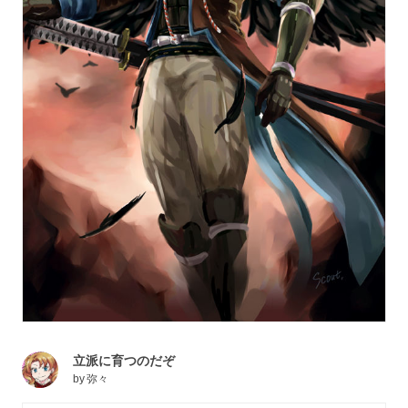
立派に育つのだぞ
by
弥々