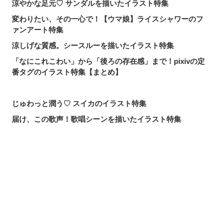
涼やかな足元♡ サンダルを描いたイラスト特集
変わりたい、その一心で！【ウマ娘】ライスシャワーのフ
ァンアート特集
涼しげな質感。シースルーを描いたイラスト特集
「なにこれこわい」から「後ろの存在感」まで！pixivの定
番タグのイラスト特集【まとめ】
じゅわっと潤う♡ スイカのイラスト特集
届け、この歌声！歌唱シーンを描いたイラスト特集
頼れる魔術の師匠！【無職転生】ロキシー・ミグルディア
のファンアート特集
心ほどける笑顔。「守りたい、この笑顔」のイラスト特集
シェアする
投稿する
LINEで送る
求めるのか、逃れるのか。無数の手を描いたイラスト特集
この夏一番読まれた記事は？2026年7月・pixivision人気記
事
涼やかに泳ぐ。金魚のイラスト特集