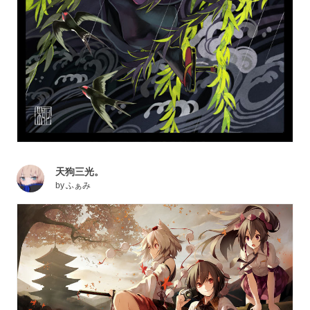
天狗三光。
by
ふぁみ