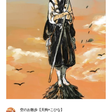
空のお散歩【天狗×こひな】