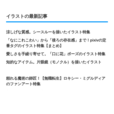
イラストの最新記事
涼しげな質感。シースルーを描いたイラスト特集
「なにこれこわい」から「後ろの存在感」まで！pixivの定
番タグのイラスト特集【まとめ】
愛しさを手繰り寄せて。「口に花」ポーズのイラスト特集
知的なアイテム。片眼鏡（モノクル）を描いたイラスト
頼れる魔術の師匠！【無職転生】ロキシー・ミグルディア
のファンアート特集
心ほどける笑顔。「守りたい、この笑顔」のイラスト特集
求めるのか、逃れるのか。無数の手を描いたイラスト特集
この夏一番読まれた記事は？2026年7月・pixivision人気記
シェアする
投稿する
LINEで送る
事