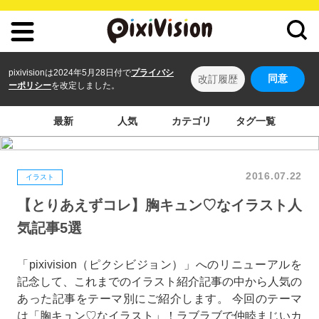
pixivisionは2024年5月28日付で
プライバシ
同意
改訂履歴
ーポリシー
を改定しました。
最新
人気
カテゴリ
タグ一覧
2016.07.22
イラスト
【とりあえずコレ】胸キュン♡なイラスト人
気記事5選
「pixivision（ピクシビジョン）」へのリニューアルを
記念して、これまでのイラスト紹介記事の中から人気の
あった記事をテーマ別にご紹介します。 今回のテーマ
は「胸キュン♡なイラスト」！ラブラブで仲睦まじいカ