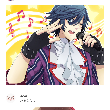
D.Va
by
るなもち