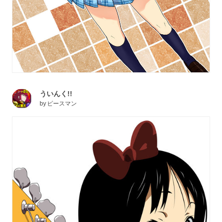
ういんく!!
by
ピースマン