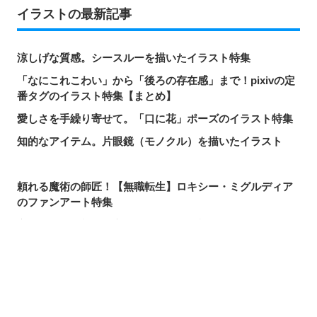
イラストの最新記事
涼しげな質感。シースルーを描いたイラスト特集
「なにこれこわい」から「後ろの存在感」まで！pixivの定
番タグのイラスト特集【まとめ】
愛しさを手繰り寄せて。「口に花」ポーズのイラスト特集
知的なアイテム。片眼鏡（モノクル）を描いたイラスト
頼れる魔術の師匠！【無職転生】ロキシー・ミグルディア
のファンアート特集
心ほどける笑顔。「守りたい、この笑顔」のイラスト特集
求めるのか、逃れるのか。無数の手を描いたイラスト特集
この夏一番読まれた記事は？2026年7月・pixivision人気記
シェアする
投稿する
LINEで送る
事
涼やかに泳ぐ。金魚のイラスト特集