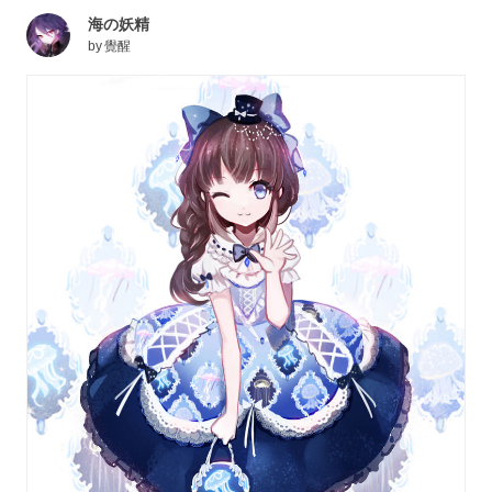
海の妖精
by
覺醒