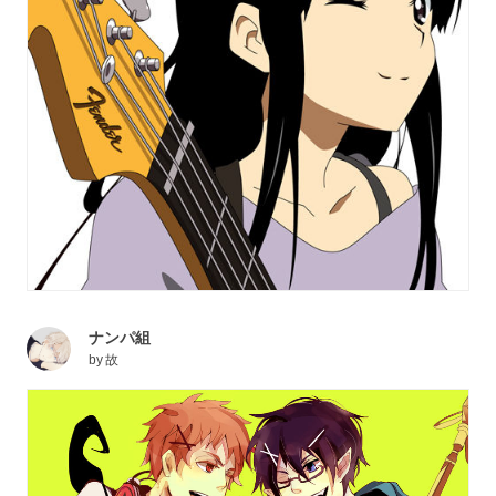
ナンパ組
by
故