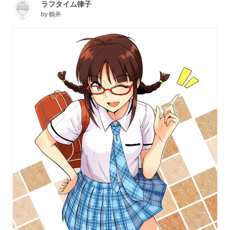
ラフタイム律子
by
鶴井