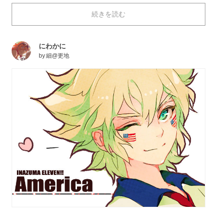
を時計回りに90度横倒しにすると、ウィンクをしてい
続きを読む
るようにみえることから、記念日として定められたそう
ですよ。
キュッと片目をつむるウィンクは、アイドル定番の表情
にわかに
です。男の子にも女の子にも、パチッとウィンクされて
by
細@更地
しまえばそのキュ―トな衝撃にハートを撃ち抜かれてし
まいます。本日は、そんなウィンクをするキャラクター
のイラストを特集しました。