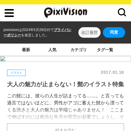
pixivisionは2024年5月28日付で
プライバシ
同意
改訂履歴
ーポリシー
を改定しました。
最新
人気
カテゴリ
タグ一覧
2017.01.18
イラスト
大人の魅力が止まらない！髭のイラスト特集
この髭には、彼らの人生が詰まってる……。と言っても
過言ではないほどに、男性がアゴに蓄えた髭から漂って
くる渋さと大人の魅力は半端じゃありません！ ここま
で伸ばすのには相当な年月や苦労が必要でしょうし、そ
れを乗り越えたからこそ、この貫禄なのだと思います。
続きを読む
その姿を一目見ただけで、人生を長く生きている人間し