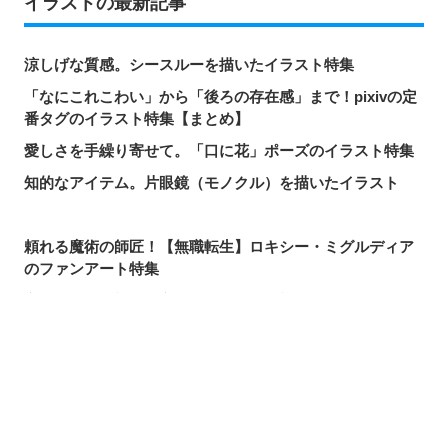
イラストの最新記事
涼しげな質感。シースルーを描いたイラスト特集
「なにこれこわい」から「後ろの存在感」まで！pixivの定
番タグのイラスト特集【まとめ】
愛しさを手繰り寄せて。「口に花」ポーズのイラスト特集
知的なアイテム。片眼鏡（モノクル）を描いたイラスト
頼れる魔術の師匠！【無職転生】ロキシー・ミグルディア
のファンアート特集
心ほどける笑顔。「守りたい、この笑顔」のイラスト特集
求めるのか、逃れるのか。無数の手を描いたイラスト特集
この夏一番読まれた記事は？2026年7月・pixivision人気記
シェアする
投稿する
LINEで送る
事
涼やかに泳ぐ。金魚のイラスト特集