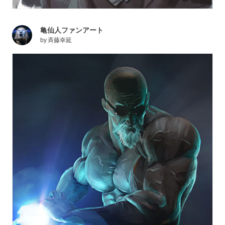
亀仙人ファンアート
by
斉藤幸延