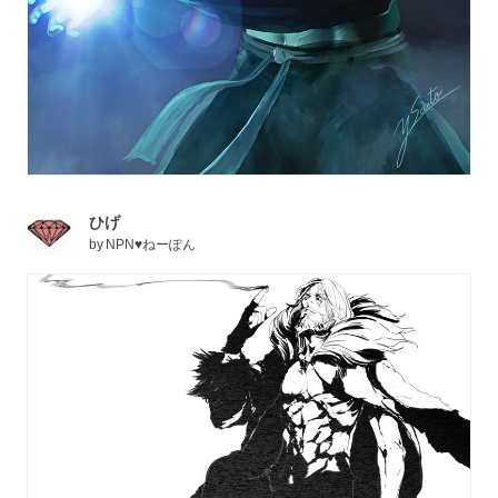
ひげ
by
NPN♥ねーぽん