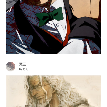
冥王
by
じん