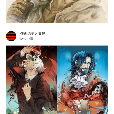
仮面の男と青髭
by
シマ田