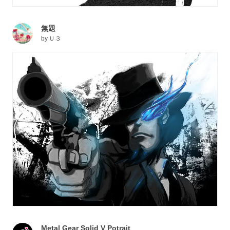
無題
by
Ｕ３
Metal Gear Solid V Potrait