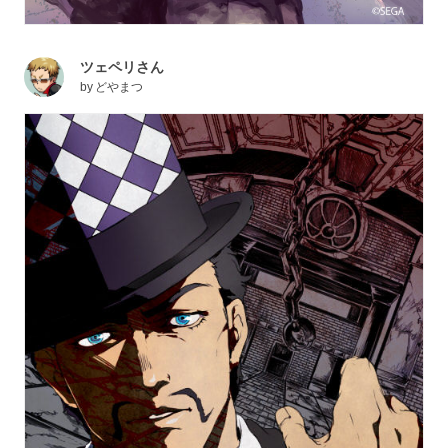
ツェペリさん
by
どやまつ