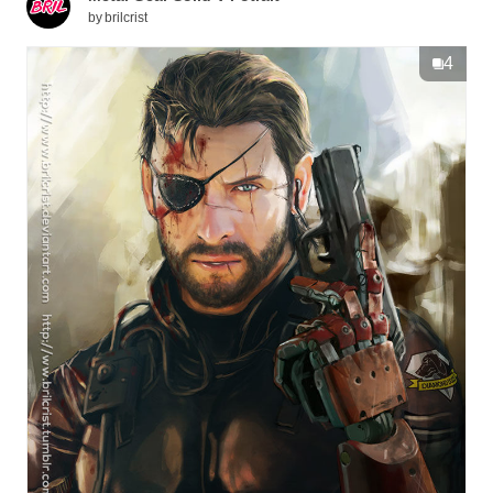
by
brilcrist
4