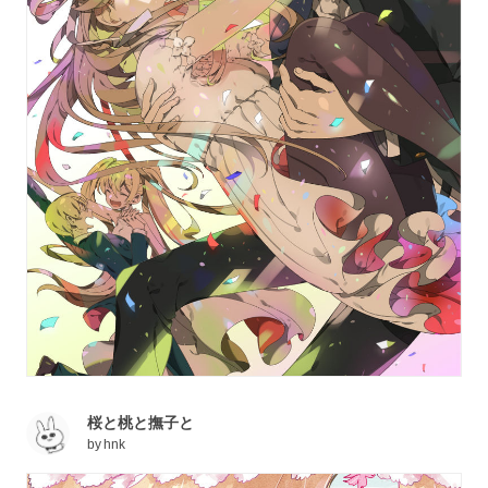
桜と桃と撫子と
by
hnk