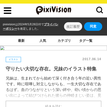
pixivisionは2024年5月28日付で
プライバシ
同意
改訂履歴
ーポリシー
を改定しました。
最新
人気
カテゴリ
タグ一覧
2017.06.14
イラスト
守りたい大切な存在。兄妹のイラスト特集
兄妹は、生まれてから始めて深く付き合う年の近い異性
です。時に喧嘩し対立しながらも、一生大切な存在であ
るはず。血のつながりという深い絆や、幼い頃からの思
い出によって結びつけられた彼らの仲睦まじい姿は、見
ているだけで癒されますよね。
続きを読む
今回はそんな「兄妹」を描いたイラストを特集しまし