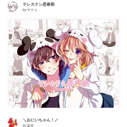
テレカクシ思春期
by
ヤマコ
＼おにいちゃん！／
by
染谷