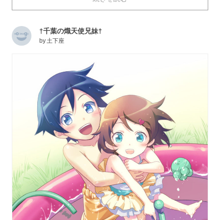
た。それではご覧ください。
†千葉の熾天使兄妹†
by
土下座