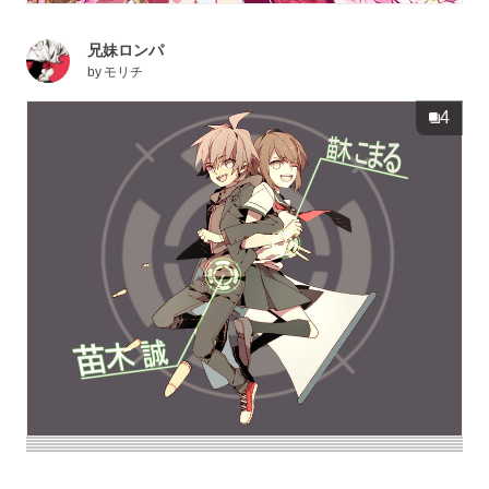
兄妹ロンパ
by
モリチ
4