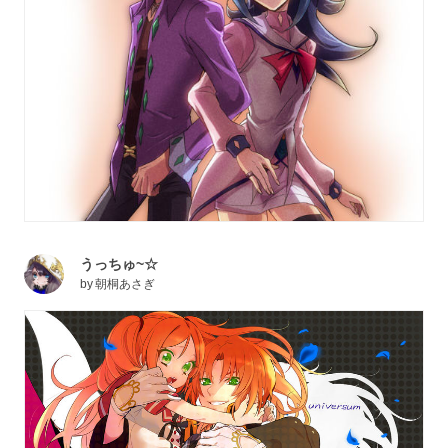
うっちゅ~☆
by
朝桐あさぎ