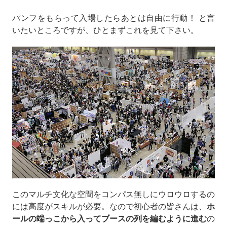
スへ行く流れをシミュレートしてみるとしましょう。題
パンフをもらって入場したらあとは自由に行動！ と言
して、
「カワイイも美味しいも味わい尽くせ！ 五感で
いたいところですが、ひとまずこれを見て下さい。
楽しむデザフェスの面白さ★」
！
このマルチ文化な空間をコンパス無しにウロウロするの
には高度がスキルが必要。なので初心者の皆さんは、
ホ
ールの端っこから入ってブースの列を編むように進む
の