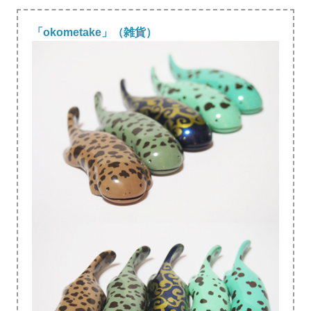
「okometake」（雑貨）