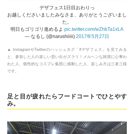
デザフェス1日目おわりっ
お越しくださいましたみなさま、ありがとうございまし
た。
明日もゴリゴリ進めるよ
pic.twitter.com/wZhbTa1xLA
— なるし (@narushiiiii)
2017年5月27日
▲ InstagramやTwitterのハッシュタグ「#デザフェス」を見てみる
と、参加した人の楽しい思い出がズラリ！メルヘンな雑貨に心奪わ
れた人、個性的なコスプレ集団に感動した人、楽しみ方は三者三様
です。
足と目が疲れたらフードコートでひとやす
み。