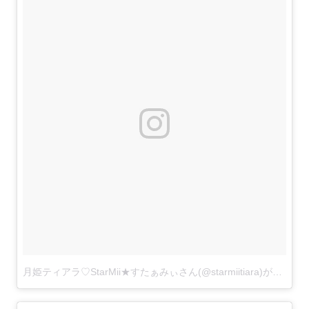
月姫ティアラ♡StarMii★すたぁみぃさん(@starmiitiara)がシェアした投稿