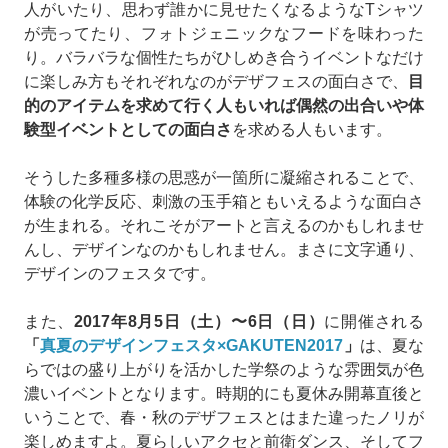
人がいたり、思わず誰かに見せたくなるようなTシャツ
が売ってたり、フォトジェニックなフードを味わった
り。バラバラな個性たちがひしめき合うイベントなだけ
に楽しみ方もそれぞれなのがデザフェスの面白さで、
目
的のアイテムを求めて行く人もいれば偶然の出合いや体
験型イベントとしての面白さ
を求める人もいます。
そうした多種多様の思惑が一箇所に凝縮されることで、
体験の化学反応、刺激の玉手箱ともいえるような面白さ
が生まれる。それこそがアートと言えるのかもしれませ
んし、デザインなのかもしれません。まさに文字通り、
デザインのフェスタです。
また、
2017年8月5日（土）〜6日（日）
に開催される
「
真夏のデザインフェスタ×GAKUTEN2017
」
は、夏な
らではの盛り上がりを活かした学祭のような雰囲気が色
濃いイベントとなります。時期的にも夏休み開幕直後と
いうことで、春・秋のデザフェスとはまた違ったノリが
楽しめますよ。夏らしいアクセと前衛ダンス、そしてフ