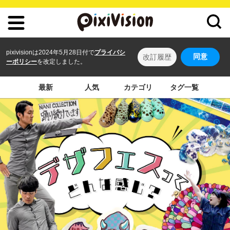
pixivisionは2024年5月28日付で
プライバシ
同意
改訂履歴
ーポリシー
を改定しました。
最新
人気
カテゴリ
タグ一覧