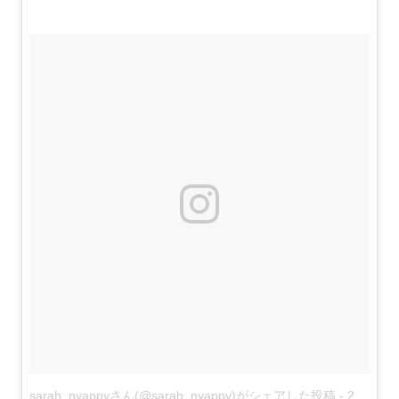
sarah_nyappyさん(@sarah_nyappy)がシェアした投稿
-
2017 5月 31 5:40午後 PDT