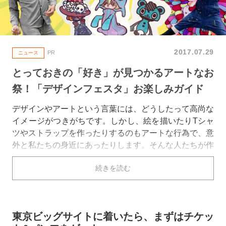
2017.07.29
PR
ニュース
とっておきの「好き」が見つかるアートなお
祭！「デザインフェスタ」お楽しみガイド
デザインやアートという言葉には、どうしたって高尚な
イメージがつきがちです。しかし、絵を描いたりTシャ
ツやストラップを作ったりするのもアートな行為で、意
外と私たちの身近にあったりします。そんな人たちが作
ったオリジナル作品が一堂に集う場所があったら、すご
続きを読む
そうじゃないですか？ あるんです、それが
「デザイン
フェスタ」
！
デザインフェスタ、通称デザフェスは、アパレル、グッ
東京ビッグサイトに着いたら、まずはチケッ
ズ、イラスト、写真、ライブペイント、ワークショップ