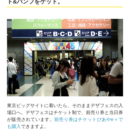
ト&パンフをゲット。
などなど、幅広いジャンルのオリジナル作品が集う、ま
さに玉石混交のイベント。アジア最大級の国際的アート
イベントでもあり、1994年から年2回、現在では年3回
東京ビッグサイトで開催されています。
出展条件は原則、オリジナル作品であれば誰でも参加
OK。自作のアクセサリーや本革のバッグ、マニアック
な動物をモチーフにしたぬいぐるみなど、アイディアに
あふれたアイテムが所せましと販売されています。しか
し、その何でもアリ感と「デザイン」というフレーズが
ついているおかげで、どんなイベントか想像しづらいと
いうのもデザフェスあるあるだったりするんです。
「デザインとかよくわからないけどデザフェスに行って
いいの？」
東京ビッグサイトに着いたら、そのままデザフェスの入
「そもそもデザフェスって何があるの？」
場口へ。デザフェスはチケット制で、前売り券と当日券
「どう楽しむイベントなの？」
が販売されています。
前売り券はチケットぴあやe＋で
も購入
できますよ。
そんなフワっとした思いに応えるべく、実際にデザフェ