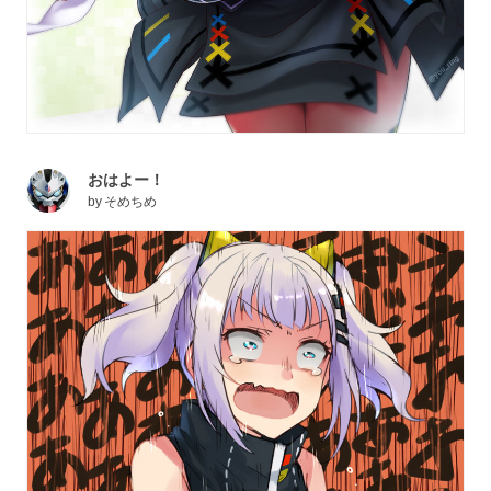
おはよー！
by
そめちめ