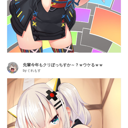
先輩今年もクリぼっちすか～？ｗウケるｗｗ
by
ぐれもす