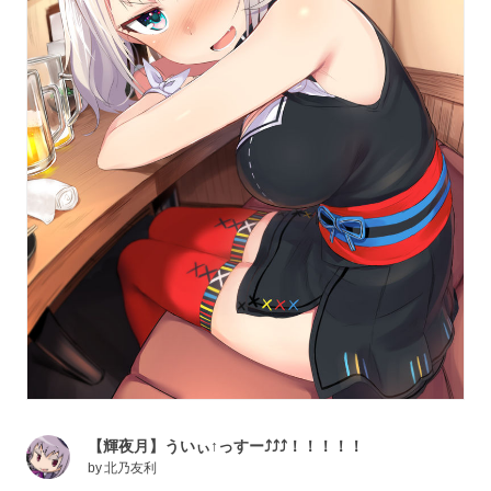
【輝夜月】ういぃ↑っすー⤴️⤴️⤴️！！！！！
by
北乃友利