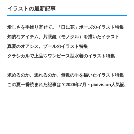
イラストの最新記事
愛しさを手繰り寄せて。「口に花」ポーズのイラスト特集
知的なアイテム。片眼鏡（モノクル）を描いたイラスト
真夏のオアシス。プールのイラスト特集
クラシカルで上品♡ワンピース型水着のイラスト特集
求めるのか、逃れるのか。無数の手を描いたイラスト特集
この夏一番読まれた記事は？2026年7月・pixivision人気記
事
涼やかに泳ぐ。金魚のイラスト特集
カラフルで映える♡ トロピカルドリンクのイラスト特集
シェアする
投稿する
LINEで送る
口元の個性。艶ぼくろのイラスト特集
いつかの思い出。青春を感じるイラスト特集