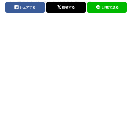
pixivであなたが、みんなが好きな作品は？
シェアする
投稿する
LINEで送る
「myBESTpixiv2025」を今年も開催
【ピクシブ百科事典 閲覧ランキング】カラスバ、カナリィ
など「ポケモンZA」が話題！ - 2025年11月
ガンダムシリーズ関連単語が2年連続大賞！「ネット流行語
100」2025年間大賞は『機動戦士Gundam GQuuuuuuX』
に決定！
【ピクシブ百科事典 閲覧ランキング】『チェンソーマン』
レゼの人気が止まらない！ - 2025年10月
『機動戦士Gundam GQuuuuuuX』『野原ひろし 昼メシの
流儀』など今年の話題総ざらい！「ネット流行語100」
2025のノミネート100単語公開
【ピクシブ百科事典 閲覧ランキング】『チェンソーマン』
映画で話題のキャラに注目！- 2025年9月
【ピクシブ百科事典 閲覧ランキング】童磨、猗窩座、黒死
牟…『鬼滅の刃』キャラが集結！ - 2025年8月
【ピクシブ百科事典 閲覧ランキング】『鬼滅の刃 無限城