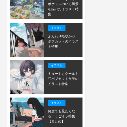
ポケモンのいる風景
を描いたイラスト特
集
イラスト
ふんわり軽やか♡
ボブカットのイラス
ト特集
イラスト
キュートもクールも
♡ボブカット女子の
イラスト特集
イラスト
何度でも見たくな
る！うごイラ特集
【まとめ】