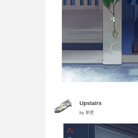
Upstairs
by
草壁