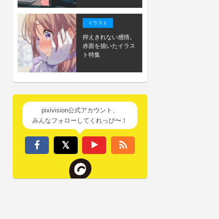
イラスト
抑えきれない感情。
赤面を描いたイラス
ト特集
pixivision公式アカウント、
みんなフォローしてくれっぴ〜！