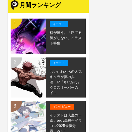
月間ランキング
イラスト
格が違う。「勝てる
気がしない」イラス
ト特集
イラスト
ちいかわとあの人気
キャラが夢の共
演…!?『ちいかわ』
クロスオーバーの
イ...
インタビュー
イラストは人生の一
部。pixiv高校生イラ
コン2025最優秀
賞・み×3...