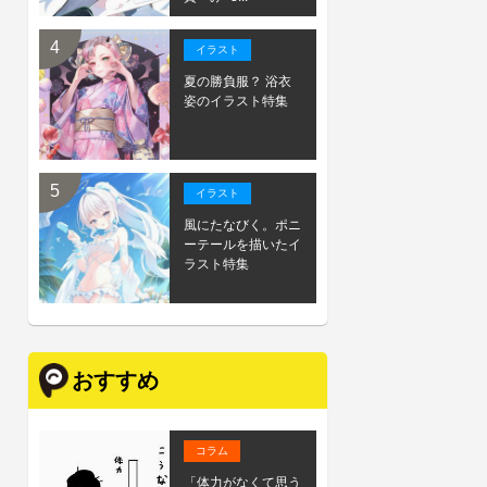
イラスト
夏の勝負服？ 浴衣
姿のイラスト特集
イラスト
風にたなびく。ポニ
ーテールを描いたイ
ラスト特集
おすすめ
コラム
「体力がなくて思う