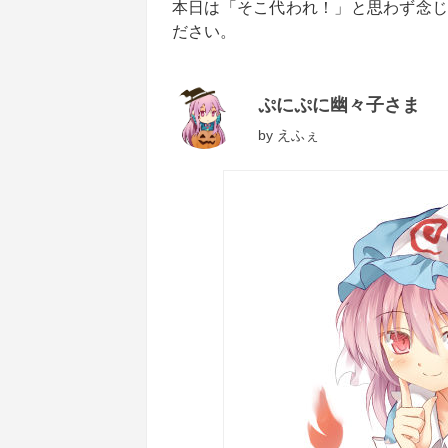
本日は「そこ代われ！」と思わず念じ
ださい。
ぷにぷに幽々子さま
by
えふぇ