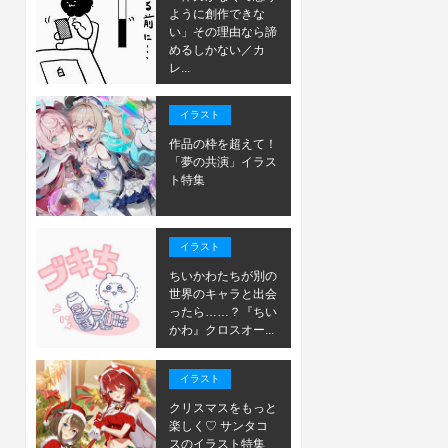
ように創作できな
い」その理由なら諦
めるしかない／カ
レ...
イラスト
作品の枠を超えて！
「夢の共演」イラス
ト特集
イラスト
ちいかわたちが別の
世界のキャラと出会
ったら……？『ちい
かわ』クロスオー...
イラスト
クリスマスをもっと
楽しく♡ サンタコ
スのイラスト特集