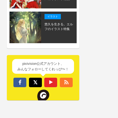
イラスト
悠久を生きる。エル
フのイラスト特集
pixivision公式アカウント、
みんなフォローしてくれっぴ〜！