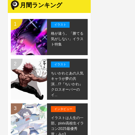
月間ランキング
イラスト
格が違う。「勝てる
気がしない」イラス
ト特集
イラスト
ちいかわとあの人気
キャラが夢の共
演…!?『ちいかわ』
クロスオーバーの
イ...
インタビュー
イラストは人生の一
部。pixiv高校生イラ
コン2025最優秀
賞・み×3...