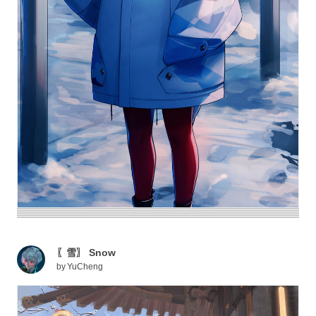
〖雪〗 Snow
by
YuCheng