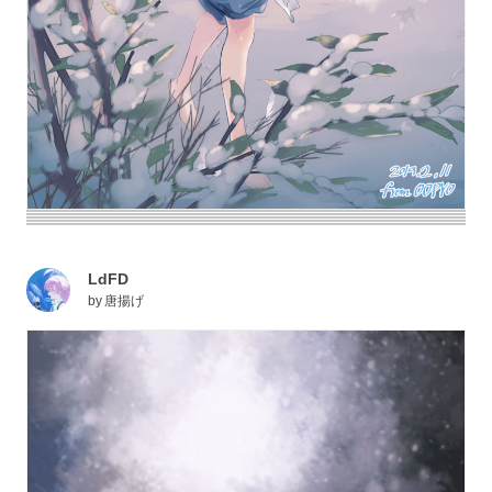
LdFD
by
唐揚げ