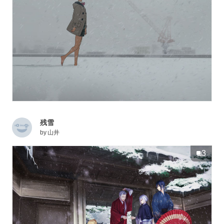
残雪
by
山井
3