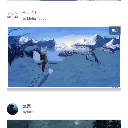
^ ㅡ ^ /
by
Mohu Tando
3
無題
by
taka