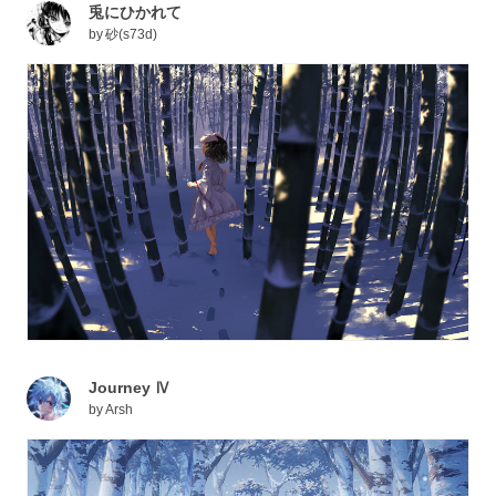
兎にひかれて
by
砂(s73d)
Journey Ⅳ
by
Arsh