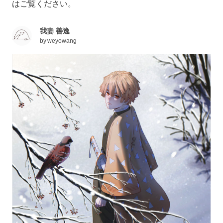
はご覧ください。
我妻 善逸
by
weyowang