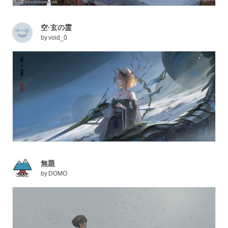
空·玄の霊
by
void_0
無題
by
DOMO