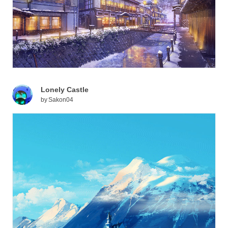
Lonely Castle
by
Sakon04