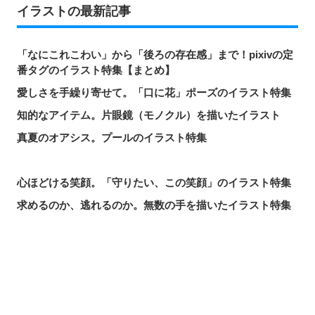
イラストの最新記事
「なにこれこわい」から「後ろの存在感」まで！pixivの定
番タグのイラスト特集【まとめ】
愛しさを手繰り寄せて。「口に花」ポーズのイラスト特集
知的なアイテム。片眼鏡（モノクル）を描いたイラスト
真夏のオアシス。プールのイラスト特集
心ほどける笑顔。「守りたい、この笑顔」のイラスト特集
求めるのか、逃れるのか。無数の手を描いたイラスト特集
この夏一番読まれた記事は？2026年7月・pixivision人気記
事
涼やかに泳ぐ。金魚のイラスト特集
シェアする
投稿する
LINEで送る
カラフルで映える♡ トロピカルドリンクのイラスト特集
口元の個性。艶ぼくろのイラスト特集