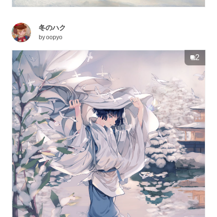
冬のハク
by
oopyo
2