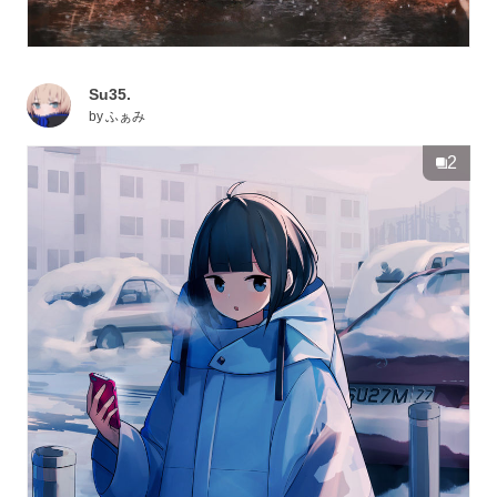
Su35.
by
ふぁみ
2