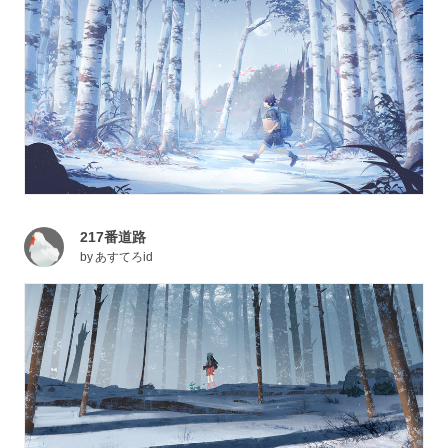
217番道路
by
あすてろid