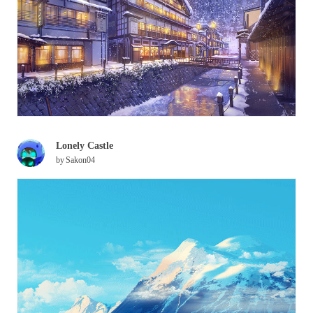
Lonely Castle
by
Sakon04