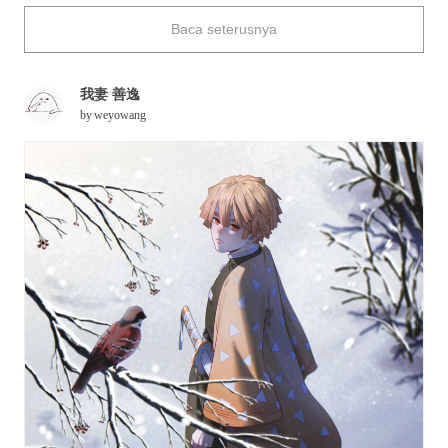
Enjoy.
Baca seterusnya
我妻 善逸
by
weyowang