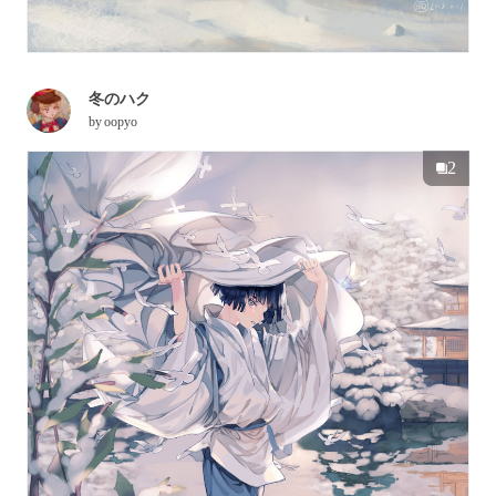
冬のハク
by
oopyo
2