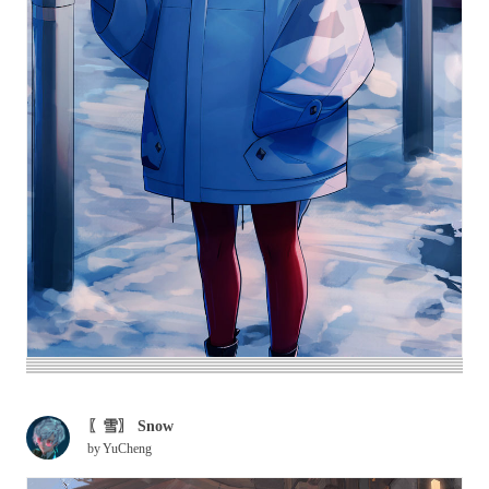
〖雪〗 Snow
by
YuCheng