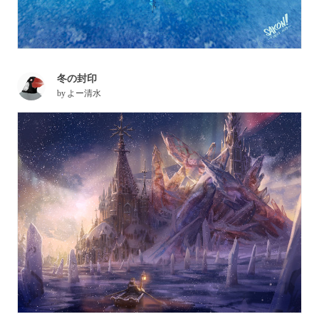
冬の封印
by
よー清水