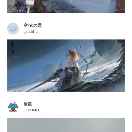
空·玄の霊
by
void_0
無題
by
DOMO