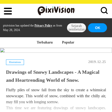
pixivision has updated the
Privacy Policy
as from
Sejarah
OK
pembetulan
May 28, 2024.
Terbaharu
Popular
2019.12.25
Illustrations
Drawings of Snowy Landscapes - A Magical
and Heartrending World of Snow.
Fluffy piles of snow fall from the sky to create a whimsical
snowscape. This world of snow, combined with the chilly air,
may fill you with longing sorrow.
This time we are featuring drawings of snowy landscapes.