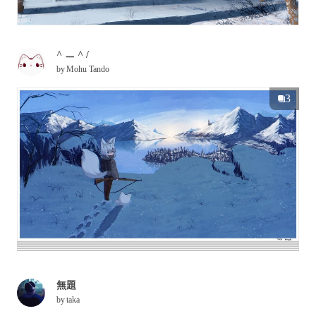
^ ㅡ ^ /
by
Mohu Tando
3
無題
by
taka