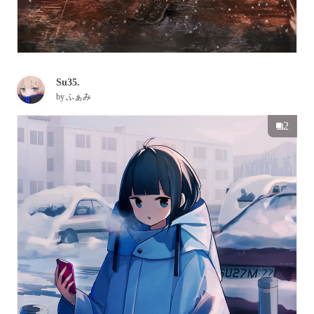
Su35.
by
ふぁみ
2