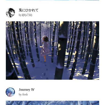
兎にひかれて
by
砂(s73d)
Journey Ⅳ
by
Arsh