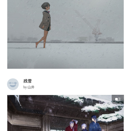
残雪
by
山井
3