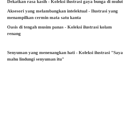
Dekatkan rasa kasih - Koleksi ilustrasi gaya bunga di mulut
Aksesori yang melambangkan intelektual - Ilustrasi yang
menampilkan cermin mata satu kanta
Oasis di tengah musim panas - Koleksi ilustrasi kolam
renang
Senyuman yang menenangkan hati - Koleksi ilustrasi "Saya
mahu lindungi senyuman itu"
Minta, atau lari? - Koleksi ilustrasi tangan yang tidak
terhitung jumlah
Artikel manakah yang paling banyak dibaca di musim panas
ini? - Artikel popular pixivision Julai 2026
Berenang dengan anggun - Koleksi ilustrasi ikan emas
Berwarna-warni dan menawan♡ Koleksi ilustrasi minuman
tropika
Pesona di sudut bibir - Koleksi ilustrasi tahi lalat di sekitar
mulut