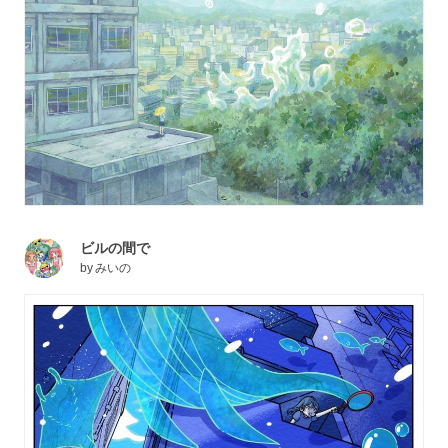
ビルの間で
by
みいの