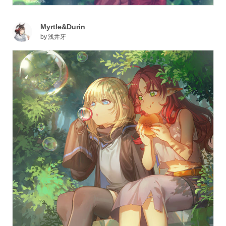
Myrtle&Durin
by
浅井牙