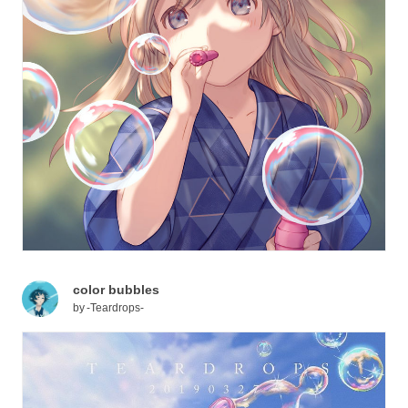
color bubbles
by
-Teardrops-