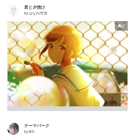
君と夕焼け
by
はなわ/空音
2
テーマパーク
by
IKA