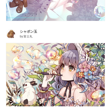
シャボン玉
by
富士丸