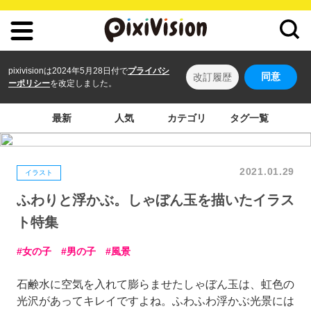
pixivisionは2024年5月28日付で
プライバシ
同意
改訂履歴
ーポリシー
を改定しました。
最新
人気
カテゴリ
タグ一覧
2021.01.29
イラスト
ふわりと浮かぶ。しゃぼん玉を描いたイラス
ト特集
女の子
男の子
風景
石鹸水に空気を入れて膨らませたしゃぼん玉は、虹色の
光沢があってキレイですよね。ふわふわ浮かぶ光景には