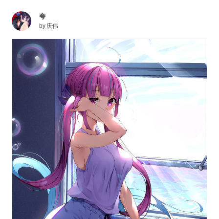
夸
by
庆伟