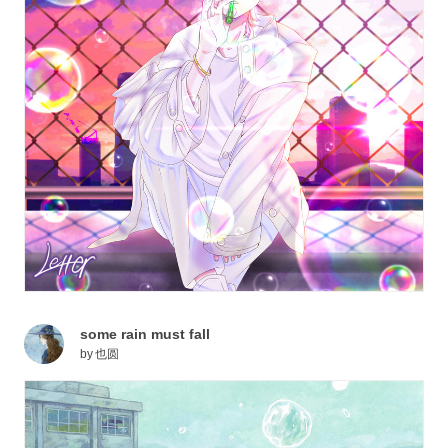
some rain must fall
by
也圆