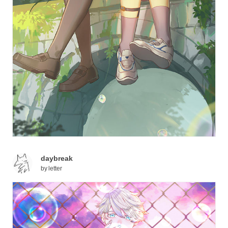
daybreak
by
letter