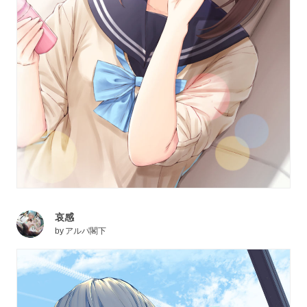
哀感
by
アルパ閣下