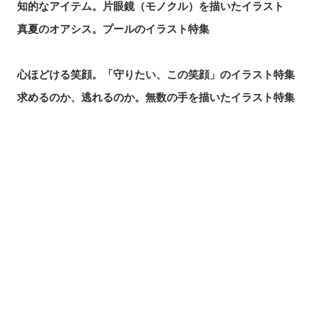
知的なアイテム。片眼鏡（モノクル）を描いたイラスト
真夏のオアシス。プールのイラスト特集
心ほどける笑顔。「守りたい、この笑顔」のイラスト特集
求めるのか、逃れるのか。無数の手を描いたイラスト特集
この夏一番読まれた記事は？2026年7月・pixivision人気記
事
涼やかに泳ぐ。金魚のイラスト特集
シェアする
投稿する
LINEで送る
カラフルで映える♡ トロピカルドリンクのイラスト特集
口元の個性。艶ぼくろのイラスト特集
いつかの思い出。青春を感じるイラスト特集
毎日磨こう！ 歯磨きのイラスト特集
風にたなびく。ポニーテールを描いたイラスト特集
きらりと閃く。流れ星のイラスト特集