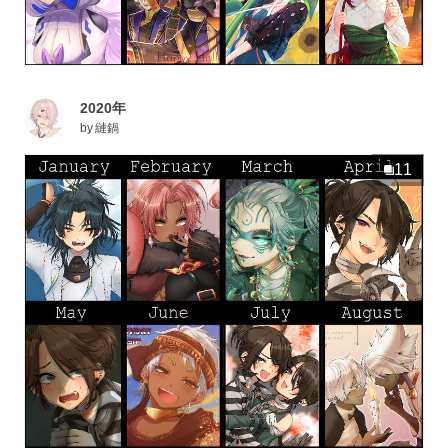
2020年
by
縺鍋
11