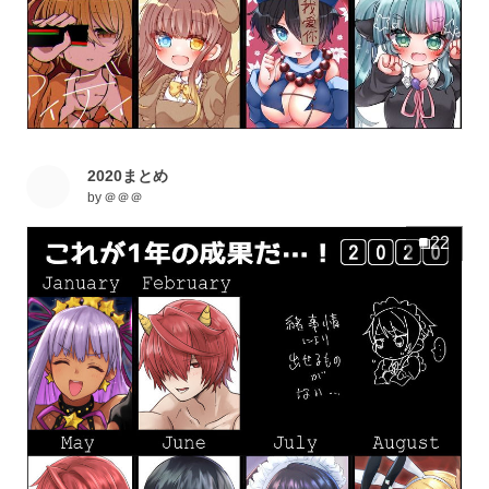
2020まとめ
by
＠＠＠
22