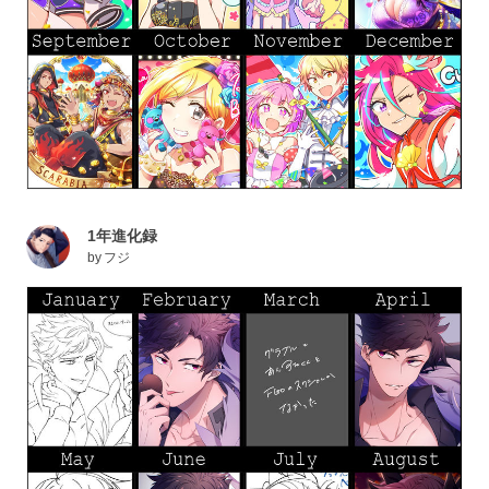
1年進化録
by
フジ