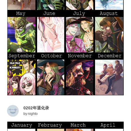
0202年退化录
by
nighto