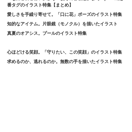
番タグのイラスト特集【まとめ】
愛しさを手繰り寄せて。「口に花」ポーズのイラスト特集
知的なアイテム。片眼鏡（モノクル）を描いたイラスト
真夏のオアシス。プールのイラスト特集
心ほどける笑顔。「守りたい、この笑顔」のイラスト特集
求めるのか、逃れるのか。無数の手を描いたイラスト特集
この夏一番読まれた記事は？2026年7月・pixivision人気記
事
涼やかに泳ぐ。金魚のイラスト特集
シェアする
投稿する
LINEで送る
カラフルで映える♡ トロピカルドリンクのイラスト特集
口元の個性。艶ぼくろのイラスト特集
いつかの思い出。青春を感じるイラスト特集
毎日磨こう！ 歯磨きのイラスト特集