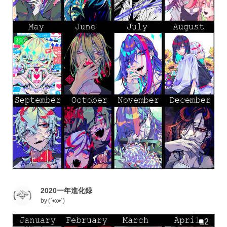
2020一年進化録
by
(ˊ•ω•ˋ)
2