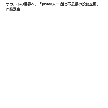
オカルトの世界へ。「pixiv×ムー 謎と不思議の投稿企画」
作品選集
とろけるような物語。「パルム」からイメージした小説・
エッセイ特集
違うからこそ魅力的。「チグハグな関係」特集／pixiv小説
選集
シェアする
投稿する
LINEで送る
タイプ別だから初心者も選びやすい！「クトゥルフ神話
TRPG」のシナリオ特集
字書きとやれば絶対楽しい！ 「架空のあらすじ」を創作し
てみた【pixivパック】
男同士のアツい絆。ブロマンス特集／pixiv小説選集
百合、創作BL、♡喘ぎ。pixiv小説で人気の表紙を調べまし
た！
異世界だって相棒がいれば問題なし！？契約関係特集／
pixiv小説選集
好きな作品は本をつくってダイマ！いそふらぼん肘樹のレ