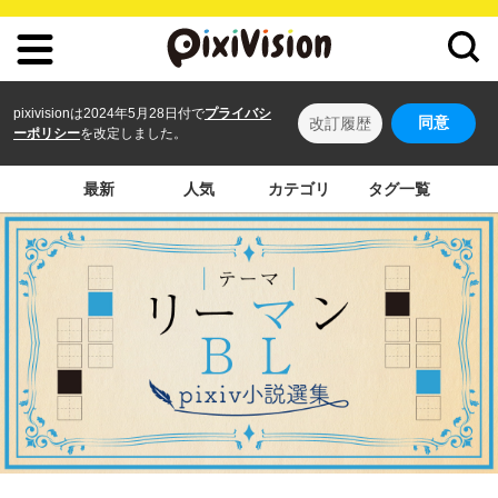
pixivisionは2024年5月28日付で
プライバシ
同意
改訂履歴
ーポリシー
を改定しました。
最新
人気
カテゴリ
タグ一覧