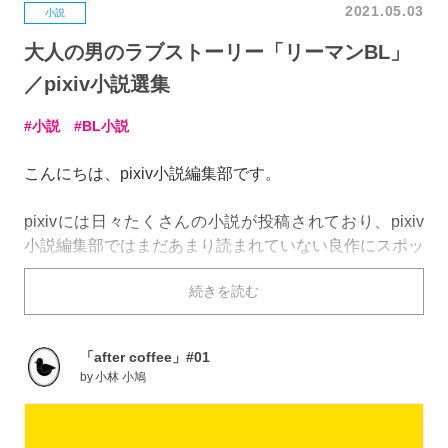
2021.05.03
小説
大人の男のラブストーリー「リーマンBL」
／pixiv小説選集
小説
BL小説
こんにちは、pixiv小説編集部です。
pixivには日々たくさんの小説が投稿されており、pixiv
小説編集部ではまだあまり読まれていない良作にスポッ
トライトを当てる活動を行っています。
続きを読む
数あるジャンル・テーマの中で、今回紹介したいの
が……「リーマンBL」！
「after coffee」#01
忙しい日常にもまれながら育まれる感情に、切ないすれ
by
小林 小鳩
違いに、きゅんきゅんが止まらない良作を5作集めまし
た。