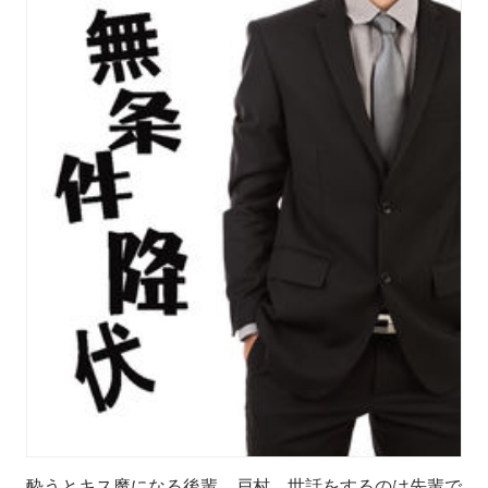
酔うとキス魔になる後輩、戸村。世話をするのは先輩で