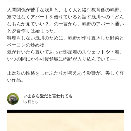
人間関係が苦手な浅川と、よく人と絡む教育係の嶋野。
寮ではなくアパートを借りていると話す浅川への「どん
なもんか見ていい？」の一言から、嶋野のアパート通い
と夕食作りは始まった。
料理をしない浅川のために、嶋野が作り置きした野菜と
ベーコンの炒め物。
気が付いたら置いてあった部屋着のスウェットや下着。
いつの間にか不可侵領域に嶋野が入り込んでいて── 。
正反対の性格をしたふたりが与えあう影響が、美しく尊
い作品。
いまさら愛だと言われても
by
柊とち