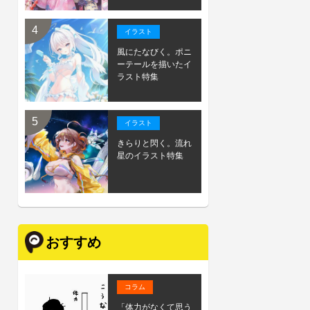
イラスト
風にたなびく。ポニ
ーテールを描いたイ
ラスト特集
イラスト
きらりと閃く。流れ
星のイラスト特集
おすすめ
コラム
「体力がなくて思う