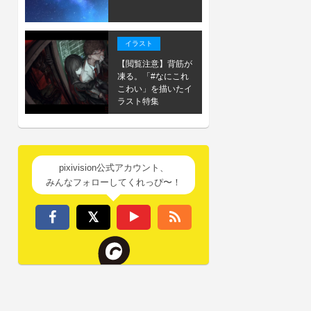
イラスト
【閲覧注意】背筋が
凍る。「#なにこれ
こわい」を描いたイ
ラスト特集
pixivision公式アカウント、
みんなフォローしてくれっぴ〜！