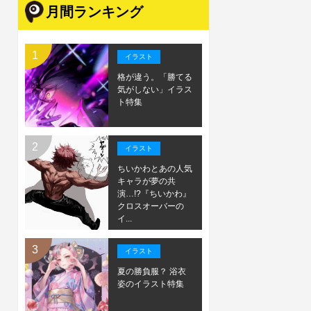
月間ランキング
イラスト
格が違う。「勝てる
気がしない」イラス
ト特集
イラスト
ちいかわとあの人気
キャラが夢の共
演…!?『ちいかわ』
クロスオーバーの
イ...
イラスト
夏の勝負服？ 浴衣
姿のイラスト特集