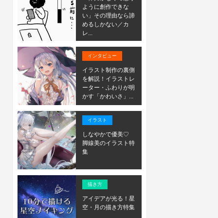
ように創作できな
い」その理由なら諦
めるしかない／カ
レ...
インタビュー
イラスト制作の裏側
を解説！イラストレ
ーター・ふわりが明
かす「かわいさ」...
イラスト
しなやかで優美♡
脚線美のイラスト特
集
描き方
アイデアが光る！星
空・月の描き方特集