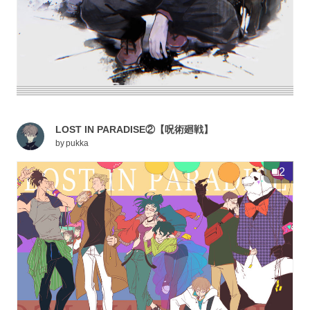
LOST IN PARADISE②【呪術廻戦】
by
pukka
2