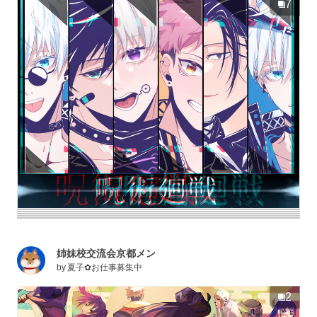
7
姉妹校交流会京都メン
by
夏子✿お仕事募集中
2