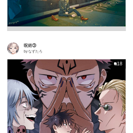
呪術③
by
なずたろ
18