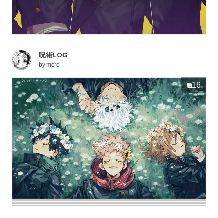
呪術LOG
by
mero
16