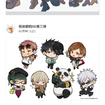
呪術廻戦SD第三弾
by
野崎つばた