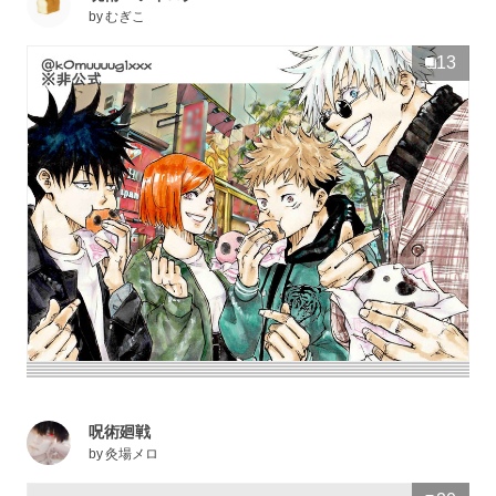
by
むぎこ
13
呪術廻戦
by
灸場メロ