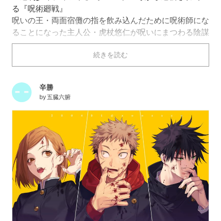
る『呪術廻戦』
呪いの王・両面宿儺の指を飲み込んだために呪術師にな
ることになった主人公・虎杖悠仁が呪いにまつわる陰謀
や事件を通して成長していくバトルマンガです。
続きを読む
2020年にはアニメ化もされ、2021年12月24日からは前
日譚である『劇場版 呪術廻戦 0』が公開されます。
『呪術廻戦』は、「ピクシブ百科事典」と「ニコニコ大
辛勝
百科」の各単語ページにおけるアクセス数にもとづき、
by
五臓六腑
今年ネットで最も流行った単語を決定する企画・
ネット
流行語100
にて、2021年の3位に輝きました。
今回はそんな『呪術廻戦』のファンアートを特集しまし
た。都立呪術高専の1年生の虎杖 悠仁（いたどり ゆう
じ）や伏黒 恵（ふしぐろ めぐみ）釘崎 野薔薇（くぎさ
き のばら）、クラスを受け持つ特級呪術師の五条 悟
（ごじょう さとる）などのキャラクターたちが登場し
ます。それではご覧ください。