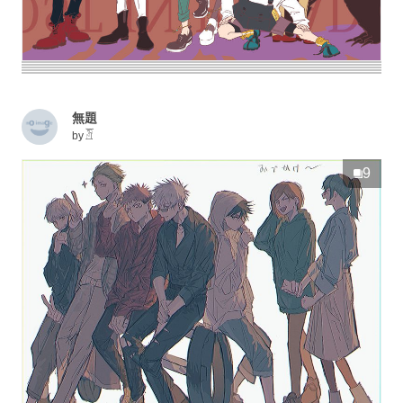
無題
by
𓁠
9