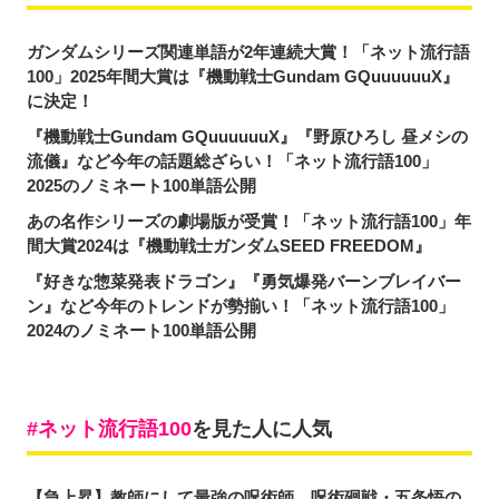
ガンダムシリーズ関連単語が2年連続大賞！「ネット流行語
100」2025年間大賞は『機動戦士Gundam GQuuuuuuX』
に決定！
『機動戦士Gundam GQuuuuuuX』『野原ひろし 昼メシの
流儀』など今年の話題総ざらい！「ネット流行語100」
2025のノミネート100単語公開
あの名作シリーズの劇場版が受賞！「ネット流行語100」年
間大賞2024は『機動戦士ガンダムSEED FREEDOM』
『好きな惣菜発表ドラゴン』『勇気爆発バーンブレイバー
ン』など今年のトレンドが勢揃い！「ネット流行語100」
2024のノミネート100単語公開
ネット流行語100
を見た人に人気
【急上昇】教師にして最強の呪術師。呪術廻戦・五条悟の