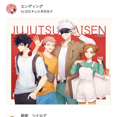
エンディング
by
茲助▼お仕事募集中
呪術 ツイログ