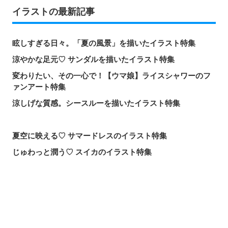
イラストの最新記事
眩しすぎる日々。「夏の風景」を描いたイラスト特集
涼やかな足元♡ サンダルを描いたイラスト特集
変わりたい、その一心で！【ウマ娘】ライスシャワーのフ
ァンアート特集
涼しげな質感。シースルーを描いたイラスト特集
夏空に映える♡ サマードレスのイラスト特集
じゅわっと潤う♡ スイカのイラスト特集
届け、この歌声！歌唱シーンを描いたイラスト特集
頼れる魔術の師匠！【無職転生】ロキシー・ミグルディア
のファンアート特集
シェアする
投稿する
LINEで送る
心ほどける笑顔。「守りたい、この笑顔」のイラスト特集