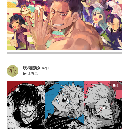
呪術廻戦Log1
by
尤石馬
4