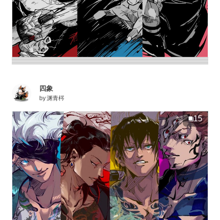
四象
by
渊青梣
15