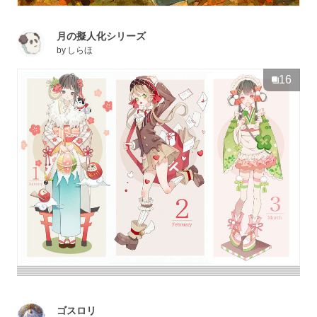
月の擬人化シリーズ
by
しらほ
16
ゴスロリ