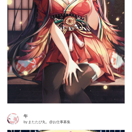
午
by
またたび丸。@お仕事募集