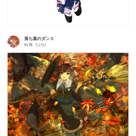
落ち葉のダンス
by
淵゛(ぶち)