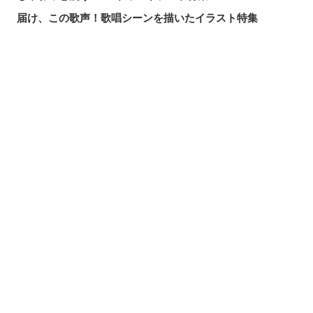
届け、この歌声！歌唱シーンを描いたイラスト特集
頼れる魔術の師匠！【無職転生】ロキシー・ミグルディア
のファンアート特集
心ほどける笑顔。「守りたい、この笑顔」のイラスト特集
シェアする
投稿する
LINEで送る
求めるのか、逃れるのか。無数の手を描いたイラスト特集
この夏一番読まれた記事は？2026年7月・pixivision人気記
事
涼やかに泳ぐ。金魚のイラスト特集
カラフルで映える♡ トロピカルドリンクのイラスト特集
口元の個性。艶ぼくろのイラスト特集
いつかの思い出。青春を感じるイラスト特集
毎日磨こう！ 歯磨きのイラスト特集
風にたなびく。ポニーテールを描いたイラスト特集