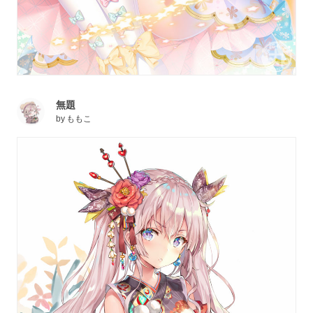
無題
by
ももこ