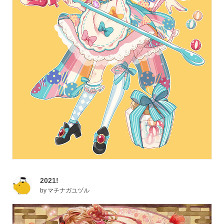
2021!
by
マチナガユヅル