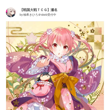
【戦国大戦ＴＣＧ】瀬名
by
柚希きひろ＠skeb受付中