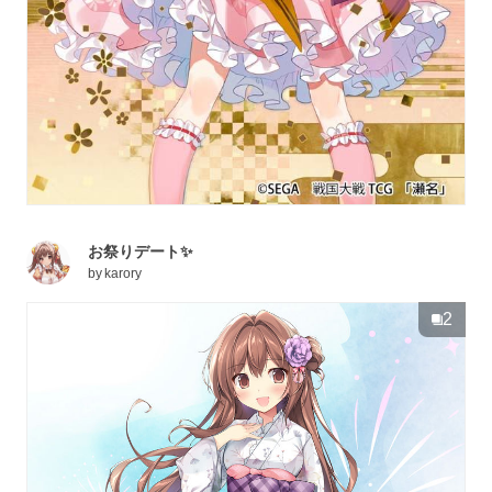
お祭りデート✨
by
karory
2