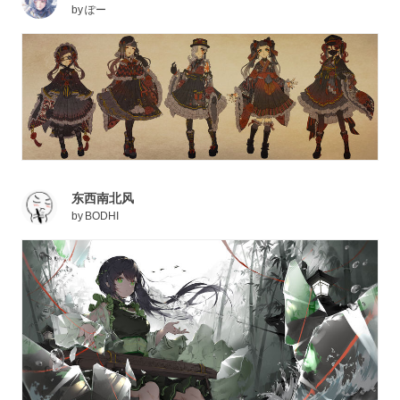
by
ぽー
东西南北风
by
BODHI