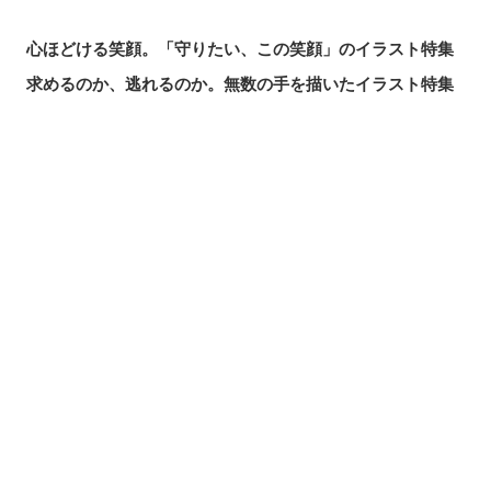
心ほどける笑顔。「守りたい、この笑顔」のイラスト特集
求めるのか、逃れるのか。無数の手を描いたイラスト特集
この夏一番読まれた記事は？2026年7月・pixivision人気記
事
涼やかに泳ぐ。金魚のイラスト特集
シェアする
投稿する
LINEで送る
カラフルで映える♡ トロピカルドリンクのイラスト特集
口元の個性。艶ぼくろのイラスト特集
いつかの思い出。青春を感じるイラスト特集
毎日磨こう！ 歯磨きのイラスト特集
風にたなびく。ポニーテールを描いたイラスト特集
きらりと閃く。流れ星のイラスト特集
ムーディに映える♡ナイトプールのイラスト特集