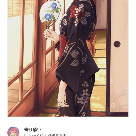
寄り酔い
by
coma*85 お仕事募集中