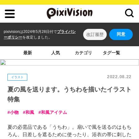
pixivisionは2024年5月28日付で
プライバシ
同意
改訂履歴
ーポリシー
を改定しました。
最新
人気
カテゴリ
タグ一覧
2022.08.22
イラスト
夏の風を送ります。うちわを描いたイラスト
特集
小物
和風
和風アイテム
夏の必需品である「うちわ」。扇いで風を送るのはもち
ろん、日差しを遮るために使ったり、浴衣の帯に刺した