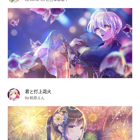
君と打上花火
by
柏原えん