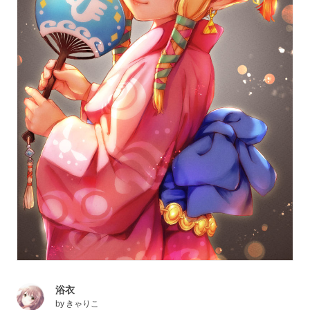
浴衣
by
きゃりこ