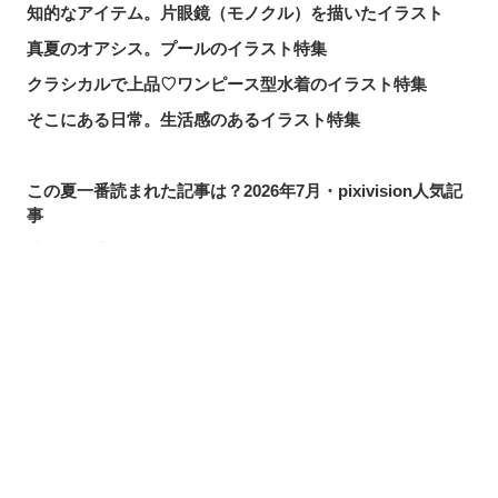
知的なアイテム。片眼鏡（モノクル）を描いたイラスト
真夏のオアシス。プールのイラスト特集
クラシカルで上品♡ワンピース型水着のイラスト特集
そこにある日常。生活感のあるイラスト特集
この夏一番読まれた記事は？2026年7月・pixivision人気記
事
涼やかに泳ぐ。金魚のイラスト特集
カラフルで映える♡ トロピカルドリンクのイラスト特集
口元の個性。艶ぼくろのイラスト特集
シェアする
投稿する
LINEで送る
いつかの思い出。青春を感じるイラスト特集
毎日磨こう！ 歯磨きのイラスト特集
風にたなびく。ポニーテールを描いたイラスト特集
きらりと閃く。流れ星のイラスト特集