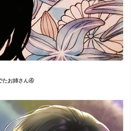
でたお姉さん④