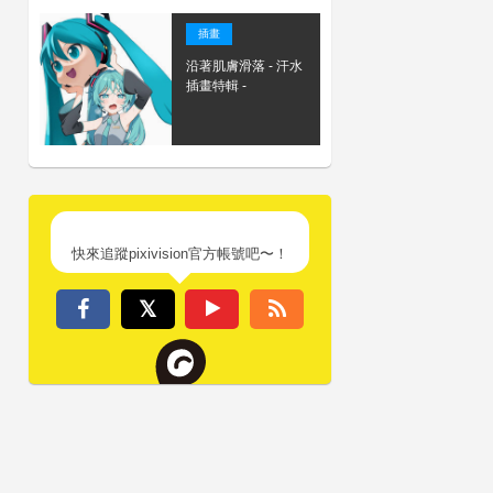
插畫
沿著肌膚滑落 - 汗水
插畫特輯 -
快來追蹤pixivision官方帳號吧〜！