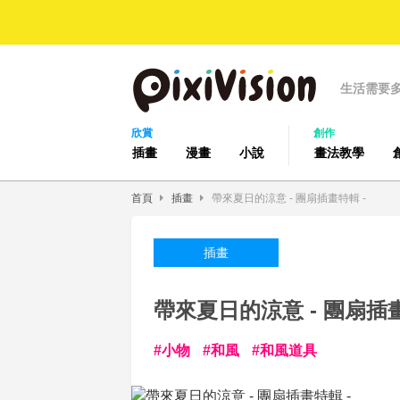
生活需要
欣賞
創作
插畫
漫畫
小說
畫法教學
首頁
插畫
帶來夏日的涼意 - 團扇插畫特輯 -
插畫
帶來夏日的涼意 - 團扇插畫
小物
和風
和風道具