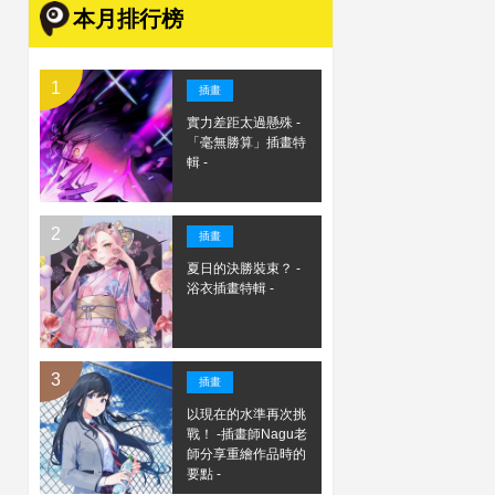
本月排行榜
插畫
實力差距太過懸殊 -
「毫無勝算」插畫特
輯 -
插畫
夏日的決勝裝束？ -
浴衣插畫特輯 -
插畫
以現在的水準再次挑
戰！ -插畫師Nagu老
師分享重繪作品時的
要點 -