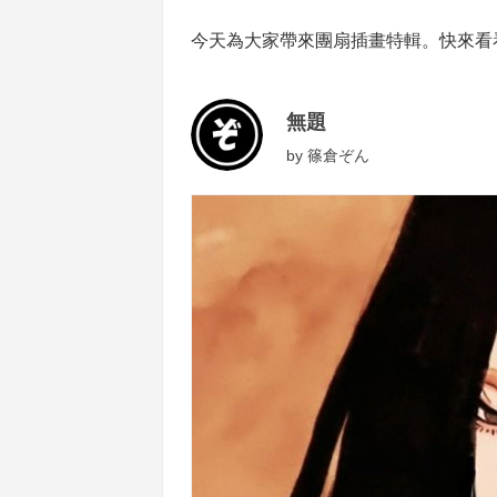
今天為大家帶來團扇插畫特輯。快來看
無題
by
篠倉ぞん