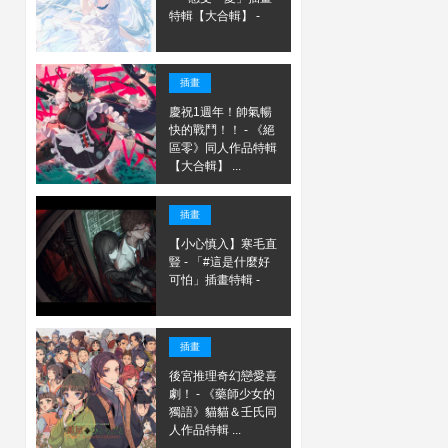
特輯【大合輯】 -
插畫
慶祝1週年！帥氣暢
快的戰鬥！！ - 《絕
區零》同人作品特輯
【大合輯】 ...
插畫
【小心慎入】寒毛直
豎 - 「#這是什麼好
可怕」插畫特輯 -
插畫
後宮推理奇幻戀愛喜
劇！ - 《藥師少女的
獨語》貓貓＆壬氏同
人作品特輯 ...