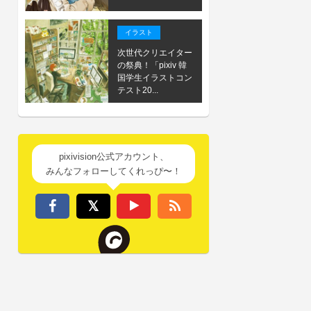
イラスト
次世代クリエイター
の祭典！「pixiv 韓
国学生イラストコン
テスト20...
pixivision公式アカウント、
みんなフォローしてくれっぴ〜！