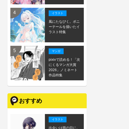
イラスト
風にたなびく。ポニ
ーテールを描いたイ
ラスト特集
マンガ
pixivで読める！「次
にくるマンガ大賞
2026」ノミネート
作品特集
おすすめ
イラスト
出会いは雨の日に。