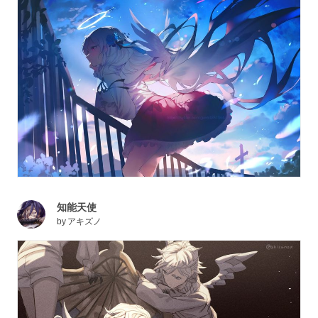
知能天使
by
アキズノ