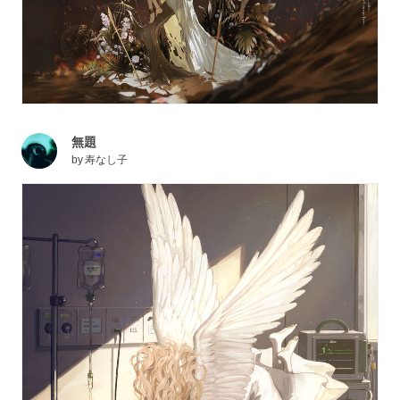
無題
by
寿なし子