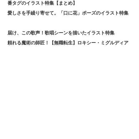
番タグのイラスト特集【まとめ】
愛しさを手繰り寄せて。「口に花」ポーズのイラスト特集
届け、この歌声！歌唱シーンを描いたイラスト特集
頼れる魔術の師匠！【無職転生】ロキシー・ミグルディア
のファンアート特集
心ほどける笑顔。「守りたい、この笑顔」のイラスト特集
求めるのか、逃れるのか。無数の手を描いたイラスト特集
シェアする
投稿する
LINEで送る
この夏一番読まれた記事は？2026年7月・pixivision人気記
事
涼やかに泳ぐ。金魚のイラスト特集
カラフルで映える♡ トロピカルドリンクのイラスト特集
口元の個性。艶ぼくろのイラスト特集
いつかの思い出。青春を感じるイラスト特集
毎日磨こう！ 歯磨きのイラスト特集