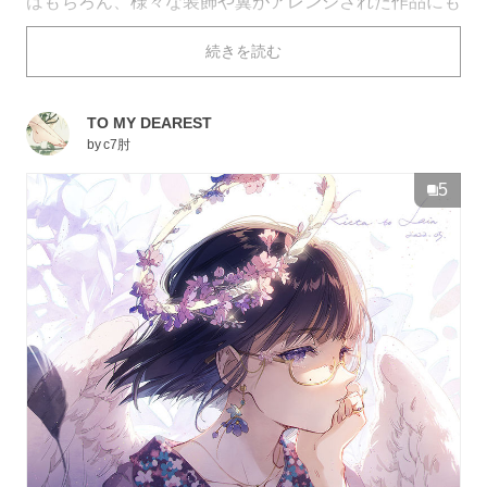
はもちろん、様々な装飾や翼がアレンジされた作品にも
注目です。
続きを読む
今回は、そんな「天使」を描いたイラストを特集しまし
た。ぜひご覧ください。
TO MY DEAREST
by
c7肘
5