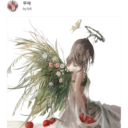
무제
by
fztt