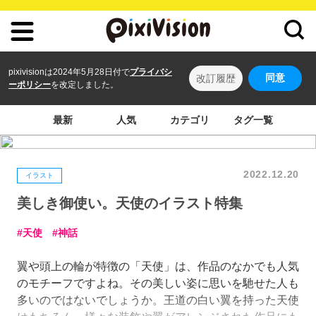
pixivisionは2024年5月28日付で
プライバシ
同意
改訂履歴
ーポリシー
を改定しました。
最新
人気
カテゴリ
タグ一覧
2022.12.20
イラスト
美しき御使い。天使のイラスト特集
天使
神話
翼や頭上の輪が特徴の「天使」は、作品のなかでも人気
のモチーフですよね。その美しい姿に思いを馳せた人も
多いのではないでしょうか。王道の白い翼を持った天使