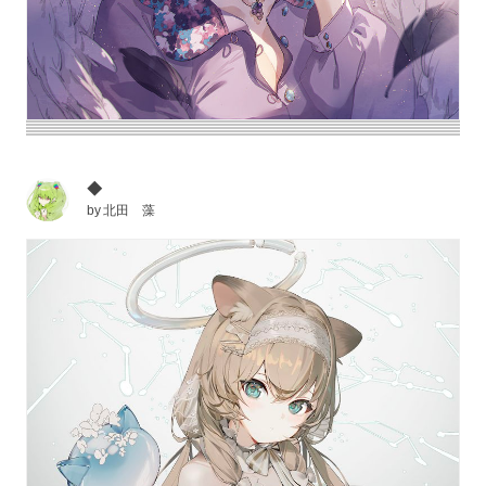
◆
by
北田 藻