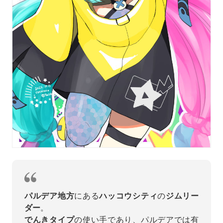
パルデア地方
にある
ハッコウシティ
の
ジムリー
ダー
。
でんきタイプ
の使い手であり、パルデアでは有