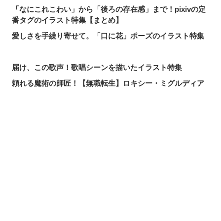
「なにこれこわい」から「後ろの存在感」まで！pixivの定
番タグのイラスト特集【まとめ】
愛しさを手繰り寄せて。「口に花」ポーズのイラスト特集
届け、この歌声！歌唱シーンを描いたイラスト特集
頼れる魔術の師匠！【無職転生】ロキシー・ミグルディア
のファンアート特集
心ほどける笑顔。「守りたい、この笑顔」のイラスト特集
求めるのか、逃れるのか。無数の手を描いたイラスト特集
シェアする
投稿する
LINEで送る
この夏一番読まれた記事は？2026年7月・pixivision人気記
事
涼やかに泳ぐ。金魚のイラスト特集
カラフルで映える♡ トロピカルドリンクのイラスト特集
口元の個性。艶ぼくろのイラスト特集
いつかの思い出。青春を感じるイラスト特集