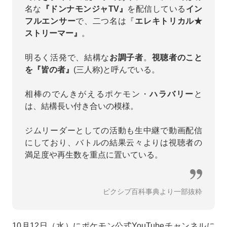
名な
『ドンナモンジャTV』
を配信している
イン
フルエンサー
で、二つ名は『
エレキトリカル★
ストリーマー』
。
明るく活発で、結構な
お調子者
。
視聴者のこと
を『皆の者』
(三人称)と呼んでいる。
相棒のでんきがえるポケモン・
ハラバリー
と
は、結構長い付き合いの模様。
ジムリーダーとしての活動も生中継で動画配信
にしており、バトルの結果云々よりは視聴者の
満足度や再生数を重点に置いている。
ピクシブ百科事典より一部抜粋
10月12日（水）にポケモン公式YouTubeチャンネルに