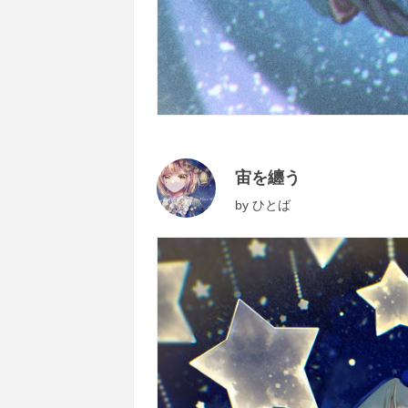
宙を纏う
by
ひとば