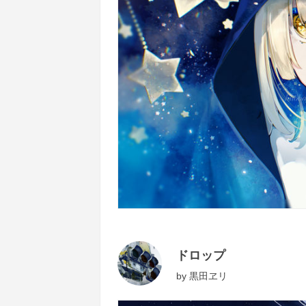
ドロップ
by
黒田ヱリ