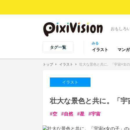
おもしろ
みる
タグ一覧
イラスト
マンガ
トップ
イラスト
壮大な景色と共に。「宇宙×女
イラスト
壮大な景色と共に。「宇
空
自然
星
宇宙