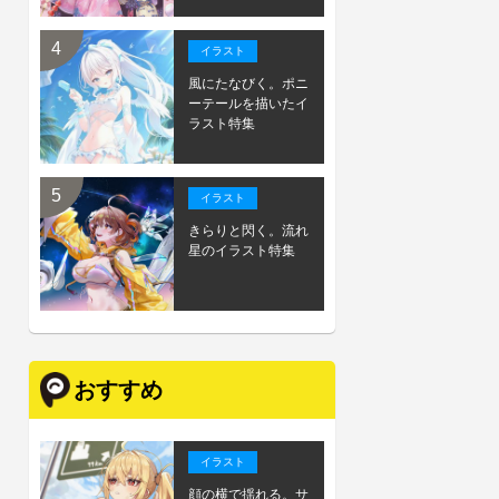
イラスト
風にたなびく。ポニ
ーテールを描いたイ
ラスト特集
イラスト
きらりと閃く。流れ
星のイラスト特集
おすすめ
イラスト
顔の横で揺れる。サ