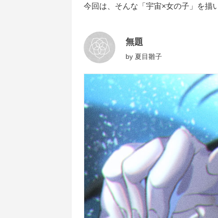
今回は、そんな「宇宙×女の子」を描
無題
by
夏目雛子