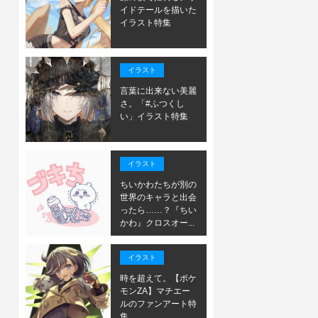
イドテールを描いた
イラスト特集
イラスト
言葉に出来ない美麗
さ。「#ふつくし
い」イラスト特集
イラスト
ちいかわたちが別の
世界のキャラと出会
ったら……？『ちい
かわ』クロスオー...
イラスト
時を超えて。【ポケ
モンZA】マチエー
ルのファンアート特
集