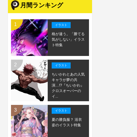
月間ランキング
イラスト
格が違う。「勝てる
気がしない」イラス
ト特集
イラスト
ちいかわとあの人気
キャラが夢の共
演…!?『ちいかわ』
クロスオーバーの
イ...
イラスト
夏の勝負服？ 浴衣
姿のイラスト特集