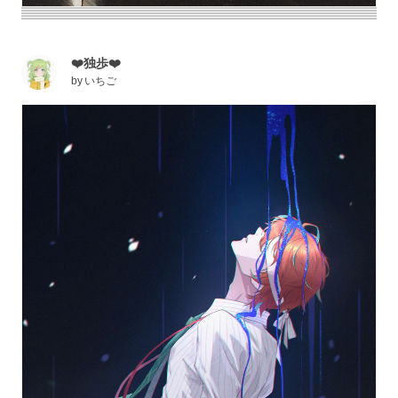
❤️独歩❤️
by
いちご