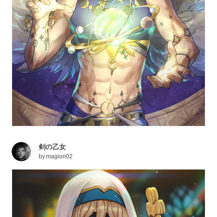
剣の乙女
by
magion02