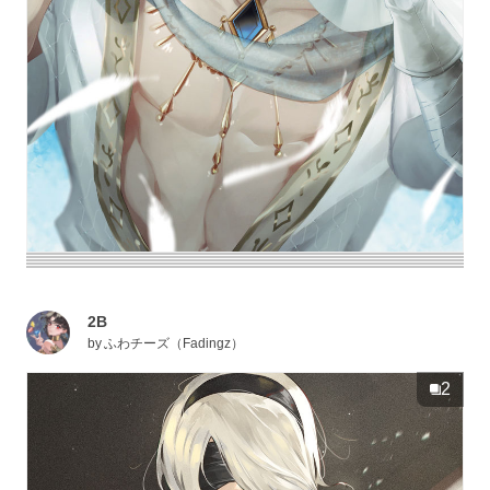
2B
by
ふわチーズ（Fadingz）
2