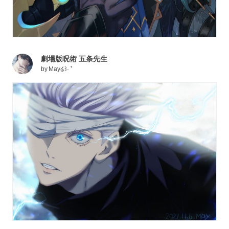
劇場版呪術 五条先生
by
May໒꒱· ﾟ