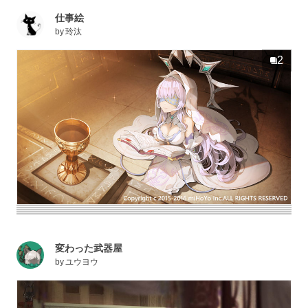
仕事絵
by
玲汰
2
変わった武器屋
by
ユウヨウ