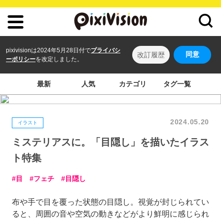
pixivisionは2024年5月28日付で
プライバシ
同意
改訂履歴
ーポリシー
を改定しました。
最新
人気
カテゴリ
タグ一覧
2024.05.20
イラスト
ミステリアスに。「目隠し」を描いたイラス
ト特集
目
フェチ
目隠し
布や手で目を覆った状態の目隠し。視覚が封じられてい
ると、周囲の音や空気の動きなどがより鮮明に感じられ