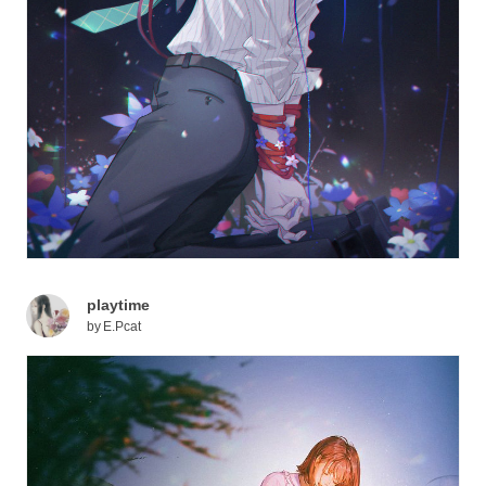
playtime
by
E.Pcat