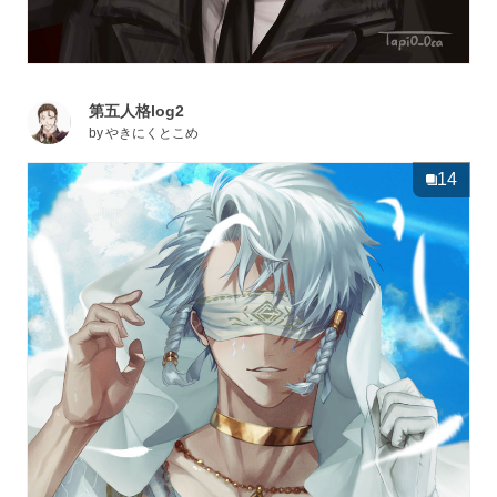
第五人格log2
by
やきにくとこめ
14