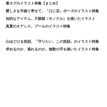
番タグのイラスト特集【まとめ】
愛しさを手繰り寄せて。「口に花」ポーズのイラスト特集
知的なアイテム。片眼鏡（モノクル）を描いたイラスト
真夏のオアシス。プールのイラスト特集
心ほどける笑顔。「守りたい、この笑顔」のイラスト特集
求めるのか、逃れるのか。無数の手を描いたイラスト特集
この夏一番読まれた記事は？2026年7月・pixivision人気記
事
涼やかに泳ぐ。金魚のイラスト特集
シェアする
投稿する
LINEで送る
カラフルで映える♡ トロピカルドリンクのイラスト特集
口元の個性。艶ぼくろのイラスト特集
いつかの思い出。青春を感じるイラスト特集
毎日磨こう！ 歯磨きのイラスト特集