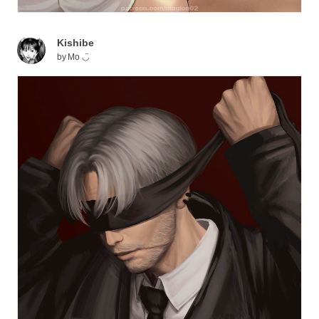
Kishibe
by
Mo ◡̈