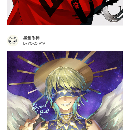
星創る神
by
YOKOI AYA