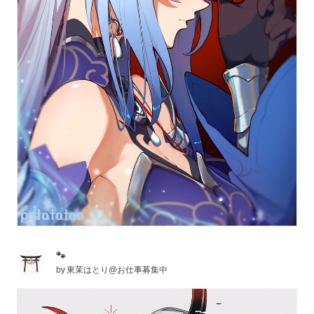
🐾
by
東茉はとり@お仕事募集中