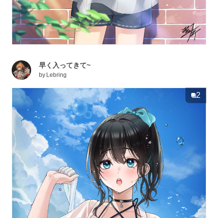
早く入ってきて~
by
Lebring
2