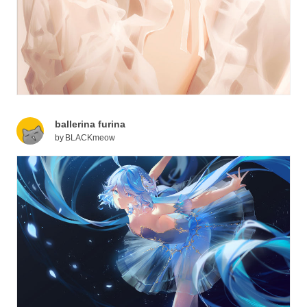
ballerina furina
by
BLACKmeow