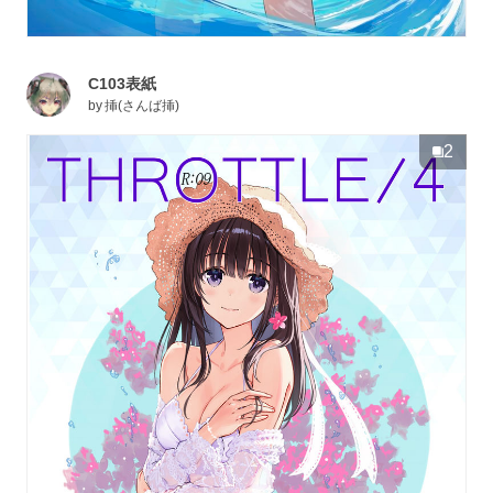
C103表紙
by
挿(さんば挿)
2