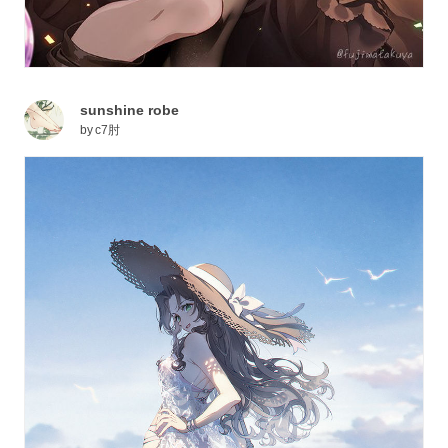
sunshine robe
by
c7肘