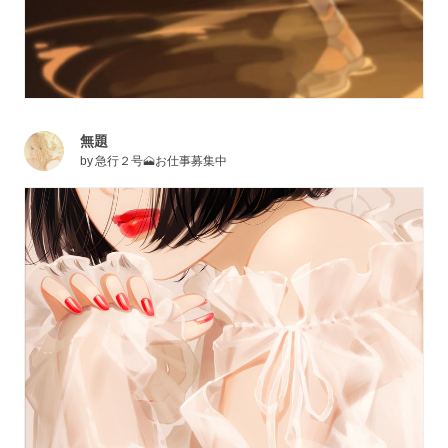
無題
by
急行２号🗻お仕事募集中