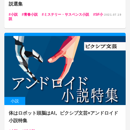
説選集
小説
青春小説
ミステリー・サスペンス小説
SF小
2021.07.19
説
小説
体はロボット頭脳はAI。ピクシブ文芸×アンドロイド
小説特集