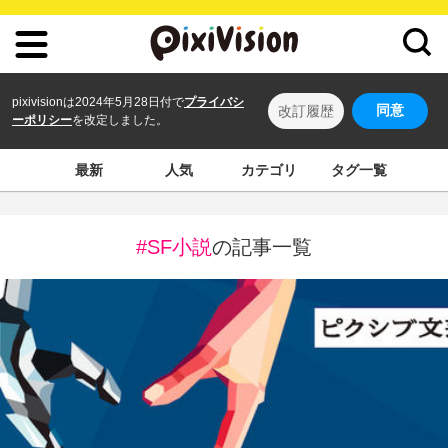
pixivisionは2024年5月28日付で
プライバシ
同意
改訂履歴
ーポリシー
を改定しました。
最新
人気
カテゴリ
タグ一覧
#SF小説
の記事一覧