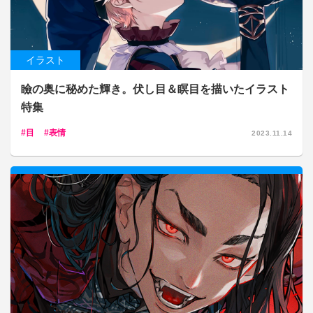
イラスト
瞼の奥に秘めた輝き。伏し目＆瞑目を描いたイラスト
特集
目
表情
2023.11.14