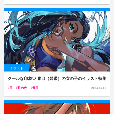
イラスト
クールな印象♡ 青目（碧眼）の女の子のイラスト特集
目
目の色
青目
2024.05.05