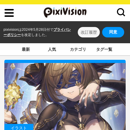
pixivisionは2024年5月28日付で
プライバシ
同意
改訂履歴
ーポリシー
を改定しました。
最新
人気
カテゴリ
タグ一覧
イラスト