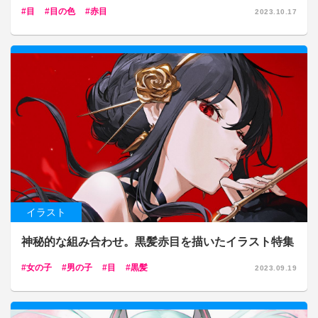
目
目の色
赤目
2023.10.17
イラスト
神秘的な組み合わせ。黒髪赤目を描いたイラスト特集
女の子
男の子
目
黒髪
2023.09.19