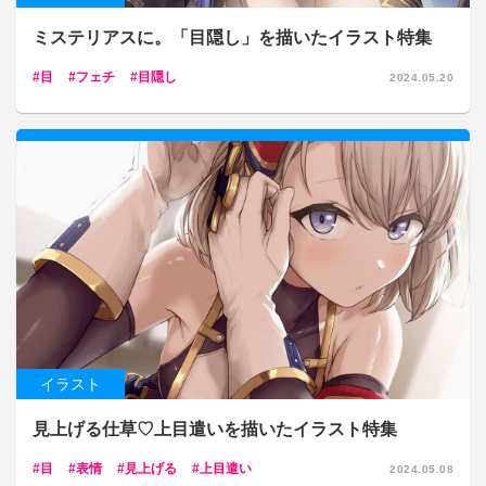
ミステリアスに。「目隠し」を描いたイラスト特集
目
フェチ
目隠し
2024.05.20
イラスト
見上げる仕草♡上目遣いを描いたイラスト特集
目
表情
見上げる
上目遣い
2024.05.08