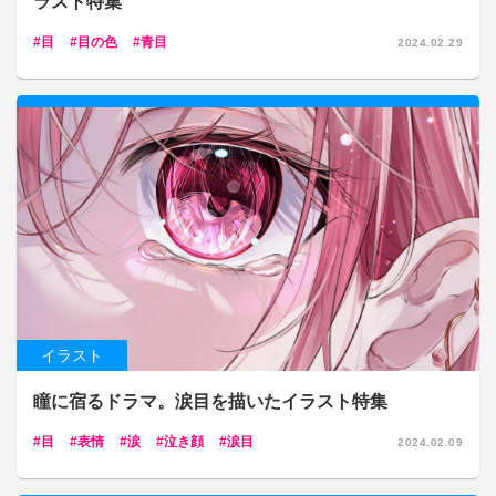
ラスト特集
目
目の色
青目
2024.02.29
イラスト
瞳に宿るドラマ。涙目を描いたイラスト特集
目
表情
涙
泣き顔
涙目
2024.02.09