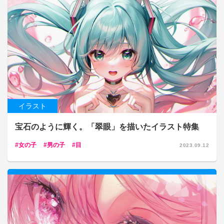
イラスト
宝石のように輝く。「翠眼」を描いたイラスト特集
女の子
男の子
目
2023.09.12