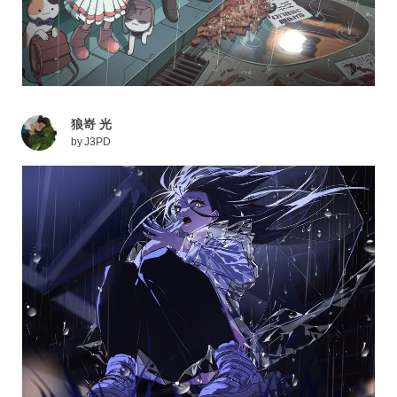
狼嵜 光
by
J3PD