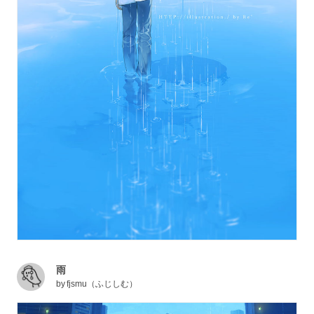
雨
by
fjsmu（ふじしむ）