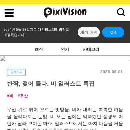
2024년 5월 28일자로
개인정보처리방침
을
개정 이력
OK
개정했습니다.
최신
인기
카테고리
2025.06.01
일러스트
반짝, 젖어 들다. 비 일러스트 특집
비
우산
우산 위로 튀어 오르는 빗방울, 비가 내리는 촉촉한 하늘
을 올려다보는 눈빛. 비 오는 날에는 익숙했던 풍경도 어
딘가 달라 보이곤 하죠. 일러스트에서는 마치 마음을 거울