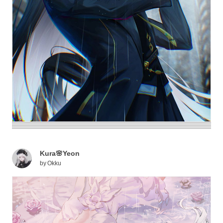
Kura🌸Yeon
by
Okku