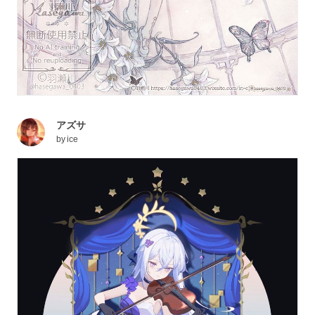
アズサ
by
ice