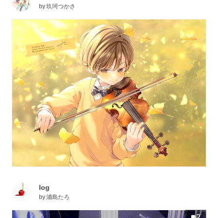
by
玖珂つかさ
log
by
浦島たろ
2