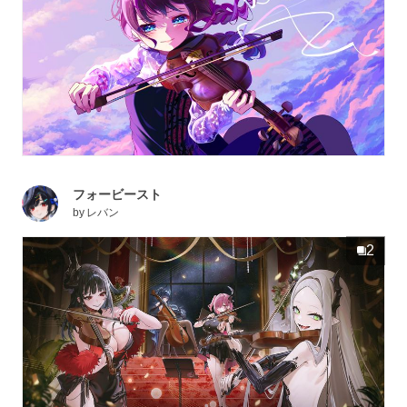
フォービースト
by
レバン
2