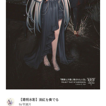
【透明水彩】淡紅を奏でる
by
羽瀬川