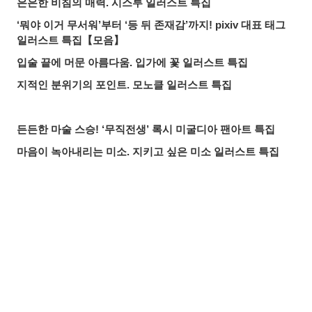
은은한 비침의 매력. 시스루 일러스트 특집
‘뭐야 이거 무서워’부터 ‘등 뒤 존재감’까지! pixiv 대표 태그
일러스트 특집【모음】
입술 끝에 머문 아름다움. 입가에 꽃 일러스트 특집
지적인 분위기의 포인트. 모노클 일러스트 특집
든든한 마술 스승! ‘무직전생’ 록시 미굴디아 팬아트 특집
마음이 녹아내리는 미소. 지키고 싶은 미소 일러스트 특집
붙잡을 것인가, 도망칠 것인가. 수많은 손 일러스트 특집
올여름 가장 핫한 기사는? 2026년 7월 pixivision 인기 기사
물속을 우아하게. 금붕어 일러스트 특집
공유하기
올리기
LINE 보내기
알록달록한 여름의 한 잔♡ 트로피컬 드링크 일러스트 특집
입가를 더욱 돋보이게. 애교점 일러스트 특집
언젠가의 추억. 청춘이 느껴지는 일러스트 특집
매일 꼼꼼하게! 양치질 일러스트 특집