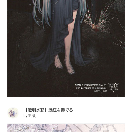
【透明水彩】淡紅を奏でる
by
羽瀬川