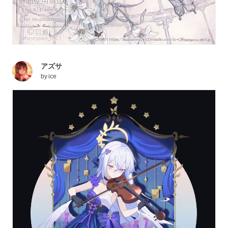
アズサ
by
ice