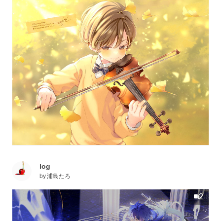
log
by
浦島たろ
2