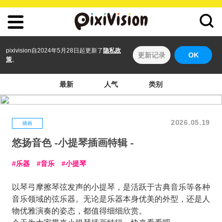
pixivision自2024年5月28日起更新了
隐私政
更新记录
OK
策
。
最新
人气
类别
2026.05.19
插画
悠扬音色 -小提琴插画特辑 -
乐器
音乐
小提琴
以琴弓摩擦琴弦发声的小提琴，是活跃于古典音乐等各种
音乐领域的弦乐器。无论是乐器本身优美的外型，还是人
物优雅演奏的姿态，都值得细细欣赏。