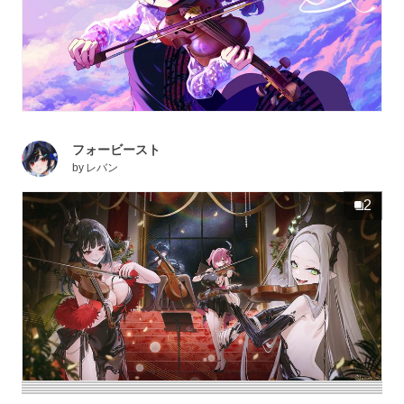
フォービースト
by
レバン
2