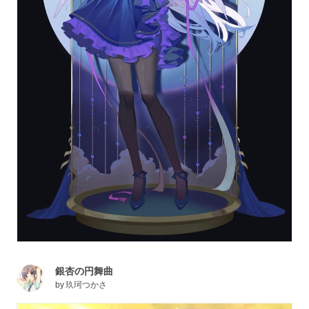
銀杏の円舞曲
by
玖珂つかさ