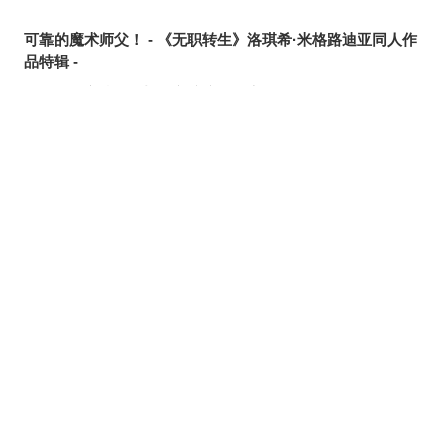
可靠的魔术师父！ - 《无职转生》洛琪希·米格路迪亚同人作
品特辑 -
令人卸下心防 - 「想要守护这个笑容」插画特辑 -
是敌是友？ - 无数的手插画特辑 -
夏日人气王！ - 2026年7月pixivision热门特辑 -
悠然游弋 - 金鱼插画特辑 -
缤纷吸睛♡ - 水果饮品插画特辑 -
点缀唇边 - 美人痣插画特辑 -
欢乐时光 - 充满青春气息的插画特辑 -
每日好习惯！ - 刷牙插画特辑 -
随风摇曳 - 马尾辫插画特辑 -
划破夜空的光芒 - 流星插画特辑 -
氛围满点♡ - 夜间泳池插画特辑 -