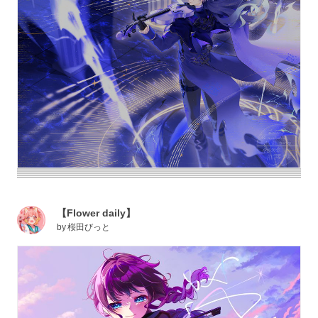
【Flower daily】
by
桜田びっと